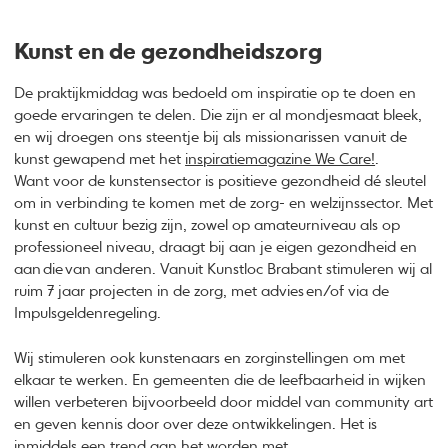
Kunst en de gezondheidszorg
De praktijkmiddag was bedoeld om inspiratie op te doen en
goede ervaringen te delen. Die zijn er al mondjesmaat bleek,
en wij droegen ons steentje bij als missionarissen vanuit de
kunst gewapend met het
inspiratiemagazine We Care!
.
Want voor de kunstensector is positieve gezondheid dé sleutel
om in verbinding te komen met de zorg- en welzijnssector. Met
kunst en cultuur bezig zijn, zowel op amateurniveau als op
professioneel niveau, draagt bij aan je eigen gezondheid en
aan die van anderen. Vanuit Kunstloc Brabant stimuleren wij al
ruim 7 jaar projecten in de zorg, met advies en/of via de
Impulsgeldenregeling.
Wij stimuleren ook kunstenaars en zorginstellingen om met
elkaar te werken. En gemeenten die de leefbaarheid in wijken
willen verbeteren bijvoorbeeld door middel van community art
en geven kennis door over deze ontwikkelingen. Het is
inmiddels een trend aan het worden met