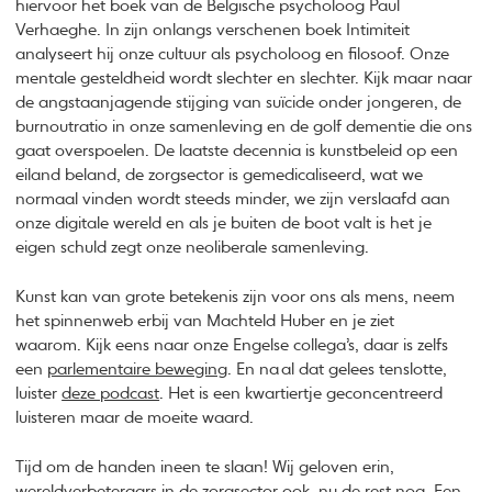
hiervoor het boek van de Belgische psycholoog Paul
Verhaeghe. In zijn onlangs verschenen boek Intimiteit
analyseert hij onze cultuur als psycholoog en filosoof. Onze
mentale gesteldheid wordt slechter en slechter. Kijk maar naar
de angstaanjagende stijging van suïcide onder jongeren, de
burnoutratio in onze samenleving en de golf dementie die ons
gaat overspoelen. De laatste decennia is kunstbeleid op een
eiland beland, de zorgsector is gemedicaliseerd, wat we
normaal vinden wordt steeds minder, we zijn verslaafd aan
onze digitale wereld en als je buiten de boot valt is het je
eigen schuld zegt onze neoliberale samenleving.
Kunst kan van grote betekenis zijn voor ons als mens, neem
het spinnenweb erbij van Machteld Huber en je ziet
waarom. Kijk eens naar onze Engelse collega’s, daar is zelfs
een
parlementaire beweging
. En na al dat gelees tenslotte,
luister
deze podcast
. Het is een kwartiertje geconcentreerd
luisteren maar de moeite waard.
Tijd om de handen ineen te slaan! Wij geloven erin,
wereldverbeteraars in de zorgsector ook, nu de rest nog. Een