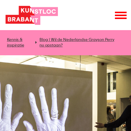
Kennis &
Blog | Wil de Nederlandse Grayson Perry
inspiratie
nu opstaan?