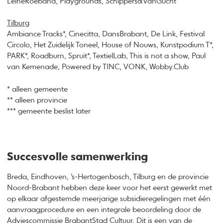
LeineRoebana, Playgrounds, Schippers&VanGucht
Tilburg
Ambiance Tracks*, Cinecitta, DansBrabant, De Link, Festival
Circolo, Het Zuidelijk Toneel, House of Nouws, Kunstpodium T*,
PARK*, Roadburn, Spruit*, TextielLab, This is not a show, Paul
van Kemenade, Powered by TINC, VONK, Wobby.Club
* alleen gemeente
** alleen provincie
*** gemeente beslist later
Succesvolle samenwerking
Breda, Eindhoven, ’s-Hertogenbosch, Tilburg en de provincie
Noord-Brabant hebben deze keer voor het eerst gewerkt met
op elkaar afgestemde meerjarige subsidieregelingen met één
aanvraagprocedure en een integrale beoordeling door de
Adviescommissie BrabantStad Cultuur. Dit is een van de