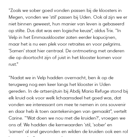
“Zoals we sober goed vonden passen bij de kloosters in
Megen, vonden we ‘stil’ passen bij Uden. Ook al zijn we er
niet binnen geweest, hun manier van leven is gebaseerd
op stilte. Dus dat was een logische keuze”, aldus Trix. “In
Velp in het Emmausklooster zaten eerder kapucijnen,
maar het is nu een plek voor retraites en voor pelgrims.
‘Samen’ staat hier centraal. De ontmoeting met anderen
die op doortocht zijn of juist in het klooster komen voor
rust.”
“Nadat we in Velp hadden overnacht, ben ik op de
terugweg nog een keer langs het klooster in Uden
gereden. In de artsenijtuin bij Abdij Maria Refuge stond bij
elk kruid ook voor welk lichaamsdeel het goed was, dat
vonden we interessant om mee te nemen in ons souvenir
en daar heb ik toen aantekeningen van gemaakt”, vertelt
Carine. “’Wat doen we nou met die kruiden?', vroegen we
ons af. We hadden die kernwaarden ‘stil, ‘sober’ en
‘samen’ al snel gevonden en wilden de kruiden ook een rol