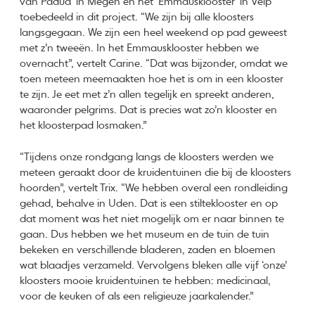
van Padua’ in Megen en het ‘Emmausklooster’ in Velp
toebedeeld in dit project. “We zijn bij alle kloosters
langsgegaan. We zijn een heel weekend op pad geweest
met z’n tweeën. In het Emmausklooster hebben we
overnacht”, vertelt Carine. “Dat was bijzonder, omdat we
toen meteen meemaakten hoe het is om in een klooster
te zijn. Je eet met z’n allen tegelijk en spreekt anderen,
waaronder pelgrims. Dat is precies wat zo’n klooster en
het kloosterpad losmaken.”
“Tijdens onze rondgang langs de kloosters werden we
meteen geraakt door de kruidentuinen die bij de kloosters
hoorden”, vertelt Trix. “We hebben overal een rondleiding
gehad, behalve in Uden. Dat is een stilteklooster en op
dat moment was het niet mogelijk om er naar binnen te
gaan. Dus hebben we het museum en de tuin de tuin
bekeken en verschillende bladeren, zaden en bloemen
wat blaadjes verzameld. Vervolgens bleken alle vijf ‘onze’
kloosters mooie kruidentuinen te hebben: medicinaal,
voor de keuken of als een religieuze jaarkalender.”