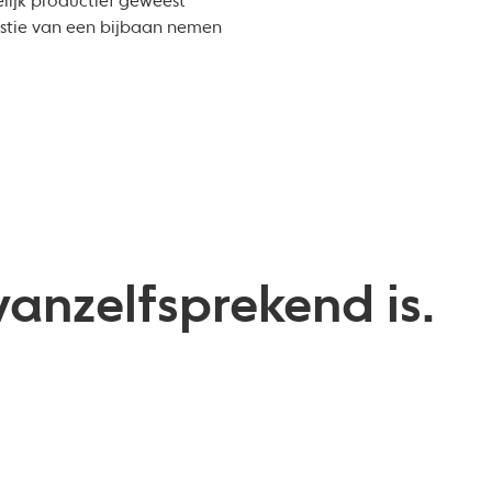
elijk productief geweest
westie van een bijbaan nemen
 vanzelfsprekend is.