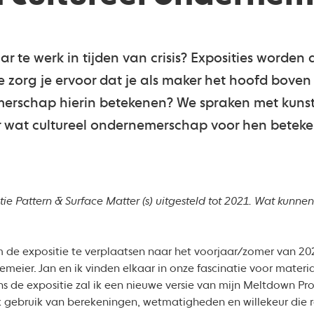
r te werk in tijden van crisis? Exposities worden 
e zorg je ervoor dat je als maker het hoofd bove
merschap hierin betekenen? We spraken met kuns
r wat cultureel ondernemerschap voor hen beteke
ie Pattern & Surface Matter (s) uitgesteld tot 2021. Wat kunne
om de expositie te verplaatsen naar het voorjaar/zomer van 2
emeier. Jan en ik vinden elkaar in onze fascinatie voor materia
s de expositie zal ik een nieuwe versie van mijn Meltdown Proje
k gebruik van berekeningen, wetmatigheden en willekeur die re