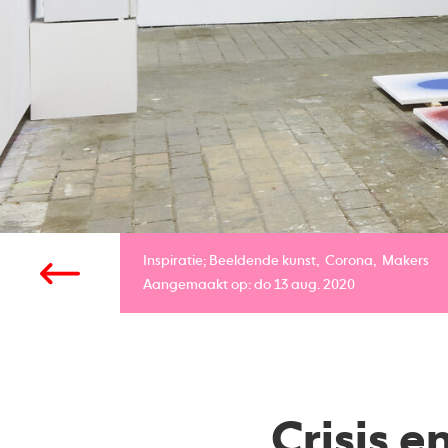
Inspiratie;
Beeldende kunst
Corona
Makers
Aangemaakt op: do 13 aug. 2020
Crisis 