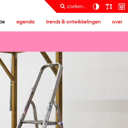
zoeken...
tie
agenda
trends & ontwikkelingen
over