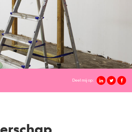
Deel mij op:
merschap