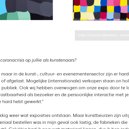
Links: Constant Mutation - rech
oronacrisis op jullie als kunstenaars?
n, maar in de kunst-, cultuur- en evenementensector zijn er ha
 of afgelast. Mogelijke (internationale) verkopen staan on ho
 publiek. Ook wij hebben overwogen om onze expo door te la
astbaarheid als bezoeker en de persoonlijke interactie met je 
e hard hebt gewerkt.”
lukkig weer wat exposities ontstaan. Maar kunstbeurzen zijn ui
teriaal bestellen was in mijn geval ook lastig, de fabrieken d