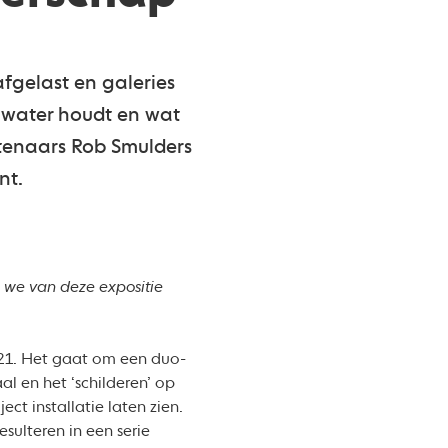
afgelast en galeries
n water houdt en wat
tenaars Rob Smulders
nt.
n we van deze expositie
021. Het gaat om een duo-
al en het ‘schilderen’ op
ct installatie laten zien.
sulteren in een serie