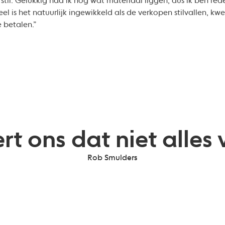
 stil. Gelukkig had ik nog wat materiaal liggen, dus ik ben red
eel is het natuurlijk ingewikkeld als de verkopen stilvallen, k
 betalen.”
rt ons dat niet alles
Rob Smulders