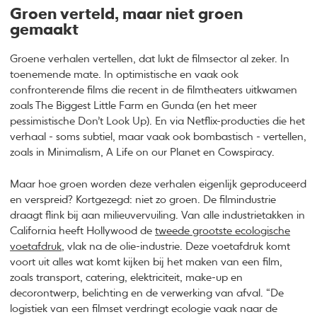
Groen verteld, maar niet groen
gemaakt
Groene verhalen vertellen, dat lukt de filmsector al zeker. In
toenemende mate. In optimistische en vaak ook
confronterende films die recent in de filmtheaters uitkwamen
zoals The Biggest Little Farm en Gunda (en het meer
pessimistische Don’t Look Up). En via Netflix-producties die het
verhaal - soms subtiel, maar vaak ook bombastisch - vertellen,
zoals in Minimalism, A Life on our Planet en Cowspiracy.
Maar hoe groen worden deze verhalen eigenlijk geproduceerd
en verspreid? Kortgezegd: niet zo groen. De filmindustrie
draagt flink bij aan milieuvervuiling. Van alle industrietakken in
California heeft Hollywood de
tweede grootste ecologische
voetafdruk
, vlak na de olie-industrie. Deze voetafdruk komt
voort uit alles wat komt kijken bij het maken van een film,
zoals transport, catering, elektriciteit, make-up en
decorontwerp, belichting en de verwerking van afval. “De
logistiek van een filmset verdringt ecologie vaak naar de