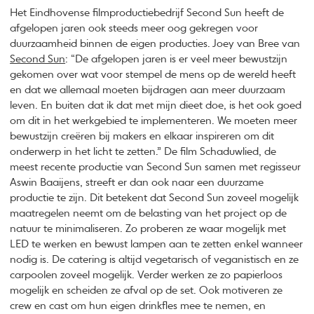
Het Eindhovense filmproductiebedrijf Second Sun heeft de
afgelopen jaren ook steeds meer oog gekregen voor
duurzaamheid binnen de eigen producties. Joey van Bree van
Second Sun
: “De afgelopen jaren is er veel meer bewustzijn
gekomen over wat voor stempel de mens op de wereld heeft
en dat we allemaal moeten bijdragen aan meer duurzaam
leven. En buiten dat ik dat met mijn dieet doe, is het ook goed
om dit in het werkgebied te implementeren. We moeten meer
bewustzijn creëren bij makers en elkaar inspireren om dit
onderwerp in het licht te zetten.” De film Schaduwlied, de
meest recente productie van Second Sun samen met regisseur
Aswin Baaijens, streeft er dan ook naar een duurzame
productie te zijn. Dit betekent dat Second Sun zoveel mogelijk
maatregelen neemt om de belasting van het project op de
natuur te minimaliseren. Zo proberen ze waar mogelijk met
LED te werken en bewust lampen aan te zetten enkel wanneer
nodig is. De catering is altijd vegetarisch of veganistisch en ze
carpoolen zoveel mogelijk. Verder werken ze zo papierloos
mogelijk en scheiden ze afval op de set. Ook motiveren ze
crew en cast om hun eigen drinkfles mee te nemen, en