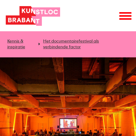
Kennis &
Het documentairefestival als
inspiratie
verbindende factor