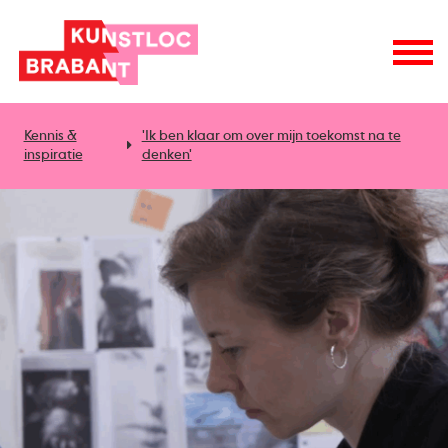
Kennis &
'Ik ben klaar om over mijn toekomst na te
inspiratie
denken'