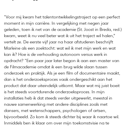
“Voor mij kwam het talentontwikkelingstraject op een perfect
moment in mijn carrière. In vergelijking met negen jaar
geleden, toen ik net van de academie (St. Joost in Breda, red.)
kwam, weet ik nu veel beter wat ik uit het traject wil halen,”
vertelt ze. De eerste vijf jaar na haar afstuderen beschrijft
Marleine als een zoektocht: wat wil ik met mijn werk en wat
kan ik? Hoe is de verhouding autonoom versus werk in
opdracht? “Een paar jaar later begon ik aan een master van
de Filmacademie omdat ik een brug wilde slaan tussen
onderzoek en praktijk. Als je een film of documentaire maakt,
dan is het onderzoeksproces vaak ondergeschikt aan het
product dat daar uiteindelijk uitkomt. Maar wat mij juist boeit
is het steeds voortdurende onderzoeksproces. In mijn
installaties heb ik dat steeds verder uitgewerkt, meestal in
nauwe samenwerking met andere disciplines zoals met
dansers, met wetenschappers, psychologen of artsen,
bijvoorbeeld. Zo kom ik steeds dichter bij waar ik naartoe wil.
Inmiddels ben ik klaar om over mijn toekomstvisie na te