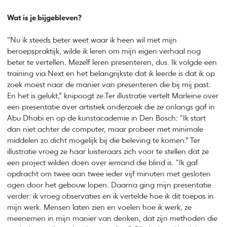
Wat is je bijgebleven?
“Nu ik steeds beter weet waar ik heen wil met mijn
beroepspraktijk, wilde ik leren om mijn eigen verhaal nog
beter te vertellen. Mezelf leren presenteren, dus. Ik volgde een
training via Next en het belangrijkste dat ik leerde is dat ik op
zoek moest naar de manier van presenteren die bij mij past.
En het is gelukt,” knipoogt ze.Ter illustratie vertelt Marleine over
een presentatie over artistiek onderzoek die ze onlangs gaf in
Abu Dhabi en op de kunstacademie in Den Bosch: “Ik start
dan niet achter de computer, maar probeer met minimale
middelen zo dicht mogelijk bij die beleving te komen.” Ter
illustratie vroeg ze haar luisteraars zich voor te stellen dat ze
een project wilden doen over iemand die blind is. “Ik gaf
opdracht om twee aan twee ieder vijf minuten met gesloten
ogen door het gebouw lopen. Daarna ging mijn presentatie
verder: ik vroeg observaties en ik vertelde hoe ik dit toepas in
mijn werk. Mensen laten zien en voelen hoe ik werk, ze
meenemen in mijn manier van denken, dat zijn methoden die