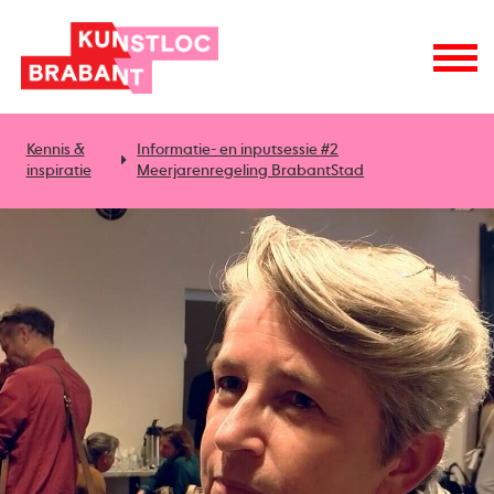
Kennis &
Informatie- en inputsessie #2
inspiratie
Meerjarenregeling BrabantStad