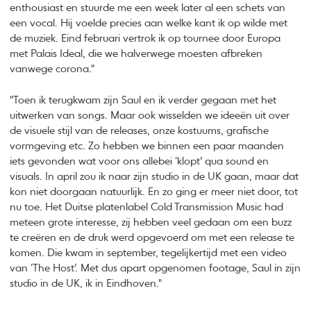
enthousiast en stuurde me een week later al een schets van
een vocal. Hij voelde precies aan welke kant ik op wilde met
de muziek. Eind februari vertrok ik op tournee door Europa
met Palais Ideal, die we halverwege moesten afbreken
vanwege corona."
"Toen ik terugkwam zijn Saul en ik verder gegaan met het
uitwerken van songs. Maar ook wisselden we ideeën uit over
de visuele stijl van de releases, onze kostuums, grafische
vormgeving etc. Zo hebben we binnen een paar maanden
iets gevonden wat voor ons allebei ‘klopt’ qua sound en
visuals. In april zou ik naar zijn studio in de UK gaan, maar dat
kon niet doorgaan natuurlijk. En zo ging er meer niet door, tot
nu toe. Het Duitse platenlabel Cold Transmission Music had
meteen grote interesse, zij hebben veel gedaan om een buzz
te creëren en de druk werd opgevoerd om met een release te
komen. Die kwam in september, tegelijkertijd met een video
van ‘The Host’. Met dus apart opgenomen footage, Saul in zijn
studio in de UK, ik in Eindhoven."