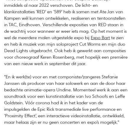
inmiddels al naar 2022 verschoven. De licht- en
klankinstallaties ‘RED’ en ‘589’ heb ik samen met Ate Jan van
Kampen wél kunnen ontwikkelen, realiseren en tentoonstellen
in TAC, Eindhoven. Verschillende exposities van RED staan in
de wachtrij voor wanneer er weer iets mag. Op het moment is
wel de meerdere malen uitgestelde expo bij
Expo Bart
te zien
en heb ik muziek van mijn soloproject Cut Worms en mijn duo
Dead Lights uitgebracht. Ook heb ik gewerkt aan composities
voor choreograaf Keren Rosenberg, met hopelijk een première
van een nieuw werk in september dit jaar.
"En ik werk(te) voor en met componiste/zangeres Stefanie
Janssen als producer van haar solowerk en aan de door haar
bedachte animatie-opera Undine. Momenteel werk ik aan een
soundtrack voor een kunstinstallatie van Ivo Schoofs en Leffe
Goldstein. Vóór corona had ik in het kader van de
impulsgelden de Epic Rick transmediale live performance en
‘Proximity Effect’, een interactieve videoinstallatie, ontwikkeld,
maar helaas zijn er nu geen concerten en expo’s mogelijk."