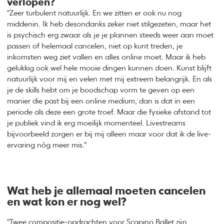
verlopen?
"Zeer turbulent natuurlijk. En we zitten er ook nu nog
middenin. Ik heb desondanks zeker niet stilgezeten, maar het
is psychisch erg zwaar als je je plannen steeds weer aan moet
passen of helemaal cancelen, niet op kunt treden, je
inkomsten weg ziet vallen en alles online moet. Maar ik heb
gelukkig ook wel hele mooie dingen kunnen doen. Kunst blijft
natuurlijk voor mij en velen met mij extreem belangrijk. En als
je de skills hebt om je boodschap vorm te geven op een
manier die past bij een online medium, dan is dat in een
periode als deze een grote troef. Maar die fysieke afstand tot
je publiek vind ik erg moeilijk momenteel. Livestreams
bijvoorbeeld zorgen er bij mij alleen maar voor dat ik de live-
ervaring nóg meer mis."
Wat heb je allemaal moeten cancelen
en wat kon er nog wel?
"Twee compositie-opdrachten voor Scapino Ballet zijn