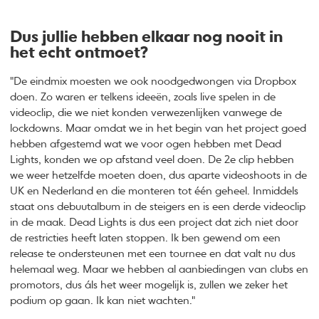
Dus jullie hebben elkaar nog nooit in
het echt ontmoet?
"De eindmix moesten we ook noodgedwongen via Dropbox
doen. Zo waren er telkens ideeën, zoals live spelen in de
videoclip, die we niet konden verwezenlijken vanwege de
lockdowns. Maar omdat we in het begin van het project goed
hebben afgestemd wat we voor ogen hebben met Dead
Lights, konden we op afstand veel doen. De 2e clip hebben
we weer hetzelfde moeten doen, dus aparte videoshoots in de
UK en Nederland en die monteren tot één geheel. Inmiddels
staat ons debuutalbum in de steigers en is een derde videoclip
in de maak. Dead Lights is dus een project dat zich niet door
de restricties heeft laten stoppen. Ik ben gewend om een
release te ondersteunen met een tournee en dat valt nu dus
helemaal weg. Maar we hebben al aanbiedingen van clubs en
promotors, dus áls het weer mogelijk is, zullen we zeker het
podium op gaan. Ik kan niet wachten."