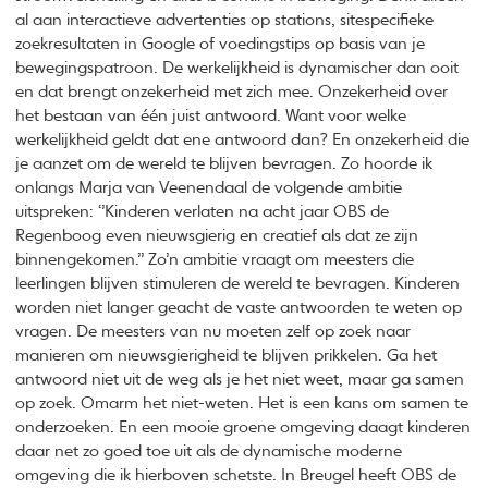
al aan interactieve advertenties op stations, sitespecifieke
zoekresultaten in Google of voedingstips op basis van je
bewegingspatroon. De werkelijkheid is dynamischer dan ooit
en dat brengt onzekerheid met zich mee. Onzekerheid over
het bestaan van één juist antwoord. Want voor welke
werkelijkheid geldt dat ene antwoord dan? En onzekerheid die
je aanzet om de wereld te blijven bevragen. Zo hoorde ik
onlangs Marja van Veenendaal de volgende ambitie
uitspreken: ‘’Kinderen verlaten na acht jaar OBS de
Regenboog even nieuwsgierig en creatief als dat ze zijn
binnengekomen.’’ Zo’n ambitie vraagt om meesters die
leerlingen blijven stimuleren de wereld te bevragen. Kinderen
worden niet langer geacht de vaste antwoorden te weten op
vragen. De meesters van nu moeten zelf op zoek naar
manieren om nieuwsgierigheid te blijven prikkelen. Ga het
antwoord niet uit de weg als je het niet weet, maar ga samen
op zoek. Omarm het niet-weten. Het is een kans om samen te
onderzoeken. En een mooie groene omgeving daagt kinderen
daar net zo goed toe uit als de dynamische moderne
omgeving die ik hierboven schetste. In Breugel heeft OBS de