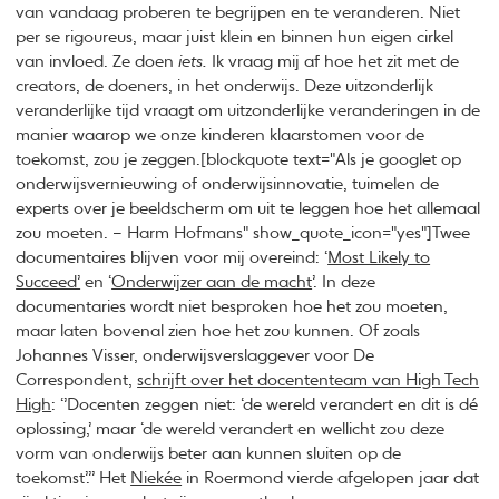
van vandaag proberen te begrijpen en te veranderen. Niet
per se rigoureus, maar juist klein en binnen hun eigen cirkel
van invloed. Ze doen
iets.
Ik vraag mij af hoe het zit met de
creators, de doeners, in het onderwijs. Deze uitzonderlijk
veranderlijke tijd vraagt om uitzonderlijke veranderingen in de
manier waarop we onze kinderen klaarstomen voor de
toekomst, zou je zeggen.[blockquote text="Als je googlet op
onderwijsvernieuwing of onderwijsinnovatie, tuimelen de
experts over je beeldscherm om uit te leggen hoe het allemaal
zou moeten. – Harm Hofmans" show_quote_icon="yes"]Twee
documentaires blijven voor mij overeind: ‘
Most Likely to
Succeed’
en ‘
Onderwijzer aan de macht
’. In deze
documentaries wordt niet besproken hoe het zou moeten,
maar laten bovenal zien hoe het zou kunnen. Of zoals
Johannes Visser, onderwijsverslaggever voor De
Correspondent,
schrijft over het docententeam van High Tech
High
: ‘’Docenten zeggen niet: ‘de wereld verandert en dit is dé
oplossing,’ maar ‘de wereld verandert en wellicht zou deze
vorm van onderwijs beter aan kunnen sluiten op de
toekomst’.’’ Het
Niekée
in Roermond vierde afgelopen jaar dat