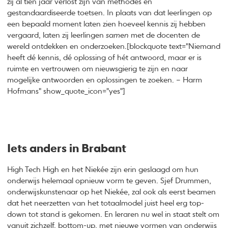
zij al tien jaar verlost zijn van methodes en
gestandaardiseerde toetsen. In plaats van dat leerlingen op
een bepaald moment laten zien hoeveel kennis zij hebben
vergaard, laten zij leerlingen
samen
met de docenten de
wereld ontdekken en onderzoeken.[blockquote text="Niemand
heeft dé kennis, dé oplossing of hét antwoord, maar er is
ruimte en vertrouwen om nieuwsgierig te zijn en naar
mogelijke antwoorden en oplossingen te zoeken. – Harm
Hofmans" show_quote_icon="yes"]
Iets anders in Brabant
High Tech High en het Niekée zijn erin geslaagd om hun
onderwijs helemaal opnieuw vorm te geven. Sjef Drummen,
onderwijskunstenaar op het Niekée, zal ook als eerst beamen
dat het neerzetten van het totaalmodel juist heel erg top-
down tot stand is gekomen. En leraren nu wel in staat stelt om
vanuit zichzelf, bottom-up, met nieuwe vormen van onderwijs