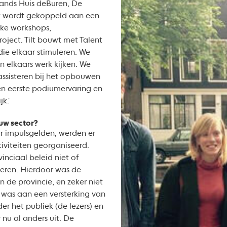
lands Huis deBuren, De
t wordt gekoppeld aan een
jke workshops,
oject. Tilt bouwt met Talent
die elkaar stimuleren. We
en elkaars werk kijken. We
assisteren bij het opbouwen
n eerste podiumervaring en
k.'
ouw sector?
r impulsgelden, werden er
iviteiten georganiseerd.
inciaal beleid niet of
eren. Hierdoor was de
n de provincie, en zeker niet
e was aan een versterking van
der het publiek (de lezers) en
 nu al anders uit. De