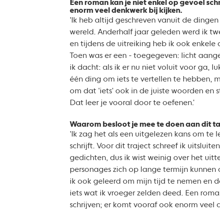
Een roman kan je niet enkel op gevoel sch
enorm veel denkwerk bij kijken.
'Ik heb altijd geschreven vanuit de dingen
wereld. Anderhalf jaar geleden werd ik tw
en tijdens de uitreiking heb ik ook enkele
Toen was er een - toegegeven: licht aa
ik dacht: als ik er nu niet voluit voor ga, l
één ding om iets te vertellen te hebben, m
om dat 'iets' ook in de juiste woorden en 
Dat leer je vooral door te oefenen.'
Waarom besloot je mee te doen aan dit ta
'Ik zag het als een uitgelezen kans om te 
schrijft. Voor dit traject schreef ik uitslui
gedichten, dus ik wist weinig over het uit
personages zich op lange termijn kunnen
ik ook geleerd om mijn tijd te nemen en 
iets wat ik vroeger zelden deed. Een roma
schrijven; er komt vooraf ook enorm veel d