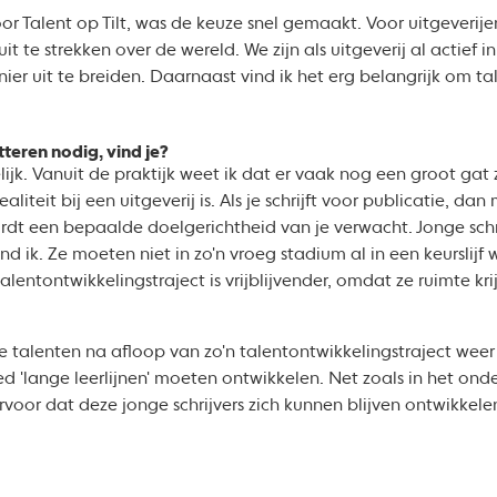
r Talent op Tilt, was de keuze snel gemaakt. Voor uitgeverij
it te strekken over de wereld. We zijn als uitgeverij al actief 
r uit te breiden. Daarnaast vind ik het erg belangrijk om tale
tteren nodig, vind je?
elijk. Vanuit de praktijk weet ik dat er vaak nog een groot gat 
aliteit bij een uitgeverij is. Als je schrijft voor publicatie, d
dt een bepaalde doelgerichtheid van je verwacht. Jonge schri
nd ik. Ze moeten niet in zo'n vroeg stadium al in een keurslij
lentontwikkelingstraject is vrijblijvender, omdat ze ruimte kr
we talenten na afloop van zo'n talentontwikkelingstraject wee
d 'lange leerlijnen' moeten ontwikkelen. Net zoals in het onde
rvoor dat deze jonge schrijvers zich kunnen blijven ontwikkele