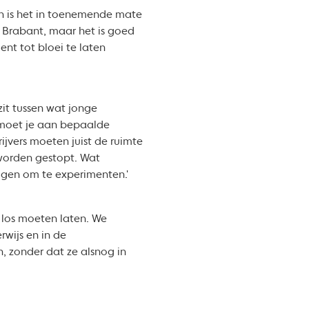
en is het in toenemende mate
in Brabant, maar het is goed
nt tot bloei te laten
zit tussen wat jonge
an moet je aan bepaalde
jvers moeten juist de ruimte
f worden gestopt. Wat
ijgen om te experimenten.'
r los moeten laten. We
rwijs en in de
n, zonder dat ze alsnog in