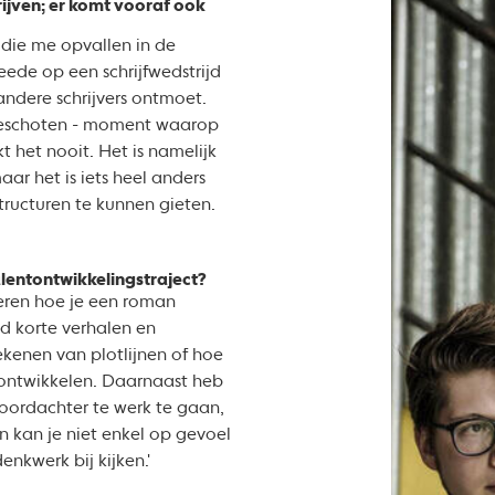
rijven; er komt vooraf ook
 die me opvallen in de
eede op een schrijfwedstrijd
 andere schrijvers ontmoet.
ngeschoten - moment waarop
ukt het nooit. Het is namelijk
aar het is iets heel anders
structuren te kunnen gieten.
lentontwikkelingstraject?
leren hoe je een roman
tend korte verhalen en
tekenen van plotlijnen of hoe
 ontwikkelen. Daarnaast heb
doordachter te werk te gaan,
n kan je niet enkel op gevoel
enkwerk bij kijken.'