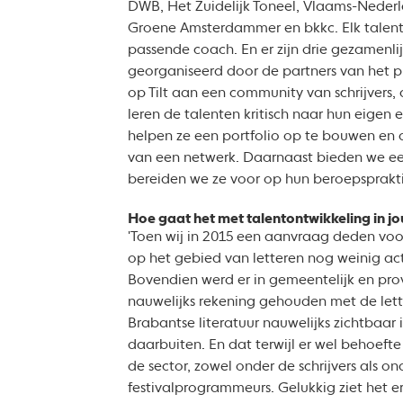
DWB, Het Zuidelijk Toneel, Vlaams-Neder
Groene Amsterdammer en bkkc. Elk talen
passende coach. En er zijn drie gezamenli
georganiseerd door de partners van het pr
op Tilt aan een community van schrijvers, 
leren de talenten kritisch naar hun eigen 
helpen ze een portfolio op te bouwen en 
van een netwerk. Daarnaast bieden we ee
bereiden we ze voor op hun beroepspraktij
Hoe gaat het met talentontwikkeling in j
'Toen wij in 2015 een aanvraag deden voo
op het gebied van letteren nog weinig act
Bovendien werd er in gemeentelijk en prov
nauwelijks rekening gehouden met de lett
Brabantse literatuur nauwelijks zichtbaar i
daarbuiten. En dat terwijl er wel behoeft
de sector, zowel onder de schrijvers als on
festivalprogrammeurs. Gelukkig ziet het er