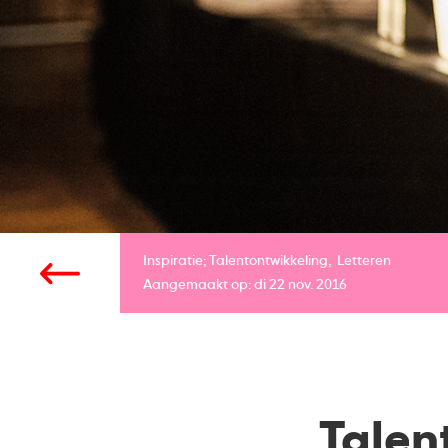
Inspiratie;
Talentontwikkeling
Letteren
Aangemaakt op: di 22 nov. 2016
Talent