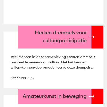
Herken drempels voor
cultuurparticipatie
Veel mensen in onze samenleving ervaren drempels
om deel te nemen aan cultuur. Met het kennen-
willen-kunnen-doen-model leer je deze drempels
sneller herkennen, zodat je vervolgens iets kan
doen om ze te verlagen.
8 februari 2023
Amateurkunst in beweging