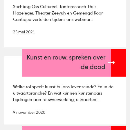
Stichting Oss Cultureel, fanfarecoach Thijs
Hazeleger, Theater Zeevuh en Gemengd Koor
Cantiqua vertelden tijdens ons webinar
Amateurkunst #3 meer over hoe zij veerkrachtig
reageren op ontwikkelingen binnen de Brabantse
25 mei 2021
amateurkunstwereld.
Kunst en rouw, spreken over
de dood
Welke rol speelt kunst bij ons levenseinde? En in de
uitvaartbranche? En wat kunnen kunstenaars
bijdragen aan rouwverwerking, uitvaarten,
herdenkingen of het gesprek over de dood?
9 november 2020