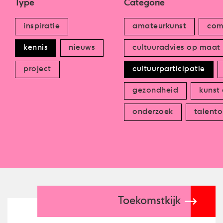
Type
Categorie
inspiratie
amateurkunst
com
kennis
nieuws
cultuuradvies op maat
project
cultuurparticipatie
gezondheid
kunst
onderzoek
talento
Toekomstkijk