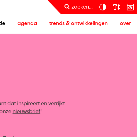
zoeken...
tie
agenda
trends & ontwikkelingen
over
 dat inspireert en verrijkt
r onze
nieuwsbrief
!