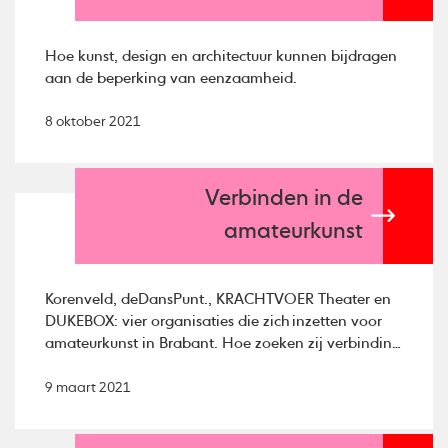
Hoe kunst, design en architectuur kunnen bijdragen
aan de beperking van eenzaamheid.
8 oktober 2021
Verbinden in de
amateurkunst
Korenveld, deDansPunt., KRACHTVOER Theater en
DUKEBOX: vier organisaties die zich inzetten voor
amateurkunst in Brabant. Hoe zoeken zij verbinding
op, en hoe kun jij aanhaken? Ze vertelden er meer
over tijdens ons webinar Amateurkunst #2.
9 maart 2021