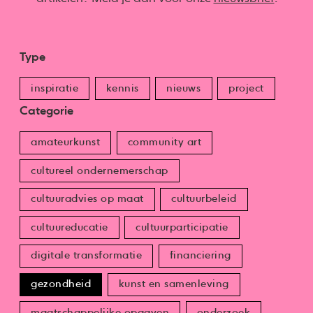
Type
inspiratie
kennis
nieuws
project
Categorie
amateurkunst
community art
cultureel ondernemerschap
cultuuradvies op maat
cultuurbeleid
cultuureducatie
cultuurparticipatie
digitale transformatie
financiering
gezondheid
kunst en samenleving
maatschappelijke opgaven
onderzoek