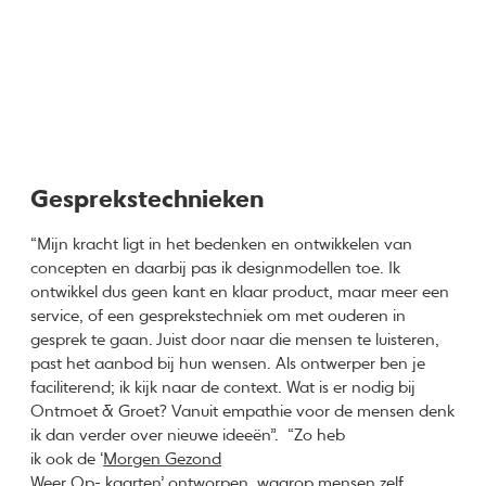
Gesprekstechnieken
“Mijn kracht ligt in het bedenken en ontwikkelen van
concepten en daarbij pas ik designmodellen toe. Ik
ontwikkel dus geen kant en klaar product, maar meer een
service, of een gesprekstechniek om met ouderen in
gesprek te gaan. Juist door naar die mensen te luisteren,
past het aanbod bij hun wensen. Als ontwerper ben je
faciliterend; ik kijk naar de context. Wat is er nodig bij
Ontmoet & Groet? Vanuit empathie voor de mensen denk
ik dan verder over nieuwe ideeën”. “Zo heb
ik ook de ‘
Morgen Gezond
Weer Op- kaarten’
ontworpen, waarop mensen zelf