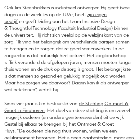
Ook Jim Steenbakkers is industrieel ontwerper. Hij geeft twee
dagen in de week les op de TU/e, heeft
zijn eigen
bedrijf
en geeft leiding aan het team Inclusive Design
& Thoughtful Technology (faculteit Industrial Design) binnen
de universiteit. Hij richt zich veelal op de welzijnskant van de
zorg. “Ik vind het belangrijk om verschillende partijen samen
te brengen en te zorgen dat ze goed samenwerken. In de
zorgsector is dat natuurlijk heel actueel. Het zorglandschap
is flink veranderd de afgelopen jaren; mensen moeten langer
thuis wonen en de druk op de zorg is groot. Het belangrijkste
is dat mensen zo gezond en gelukkig mogelijk oud worden.
Maar hoe zorgen we daarvoor? Daarin kan ik als ontwerper
wat betekenen”, vertelt hij.
Sinds vier jaar is Jim bestuurslid van
de Stichting Ontmoet &
Groet in Eindhoven
. Het doel van deze stichting is om zoveel
mogelijk ouderen (en andere geïnteresseerden) uit de wijk
Gestel bij elkaar te brengen bij het Ontmoet & Groet
Huys. “De ouderen die nog thuis wonen, willen we een
geluksmoment bezorgen. Het is geen dagbesteding, maar een