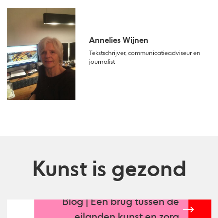
Annelies Wijnen
Tekstschrijver, communicatieadviseur en
journalist
Kunst is gezond
Blog | Een brug tussen de
eilanden kunst en zorg