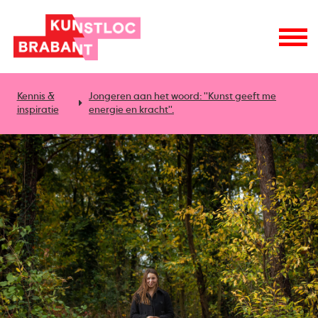
Kennis &
Jongeren aan het woord: ''Kunst geeft me
inspiratie
energie en kracht''.