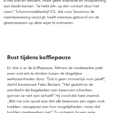
is niet snel en efficiënt, maar geeft interactie en ontspanning
aan beide kanten. "Je hebt één op één contact door het
raam.” Schoonmaakbedrijf ICS, dat voor Severinus de
raambewassing verzorgt, heeft interesse getoond om de
glazenwassers op deze wijze te instrueren.
Rust tijdens koffiepauze
En dan is er de koffiepauze. Althans de medewerker pakt
even snel iets te drinken tussen de dagelijkse
werkzaamheden door. “Dat is geen momentje voor jezelf”,
dacht kunstenaar Feiko Beckers. ”Het geduld en de
aandacht die begeleiders aan bewoners schenken,
gunnen ze niet aan zichzelf.” Hij vond dat heel vreemd.
,,Wat me ook opviel was dat alle bewoners een eigen mok
hadden, aangepast aan hun mogelijkheden, maar dat
hadden medewerkers niet.” Zo ontwierp hij een serie