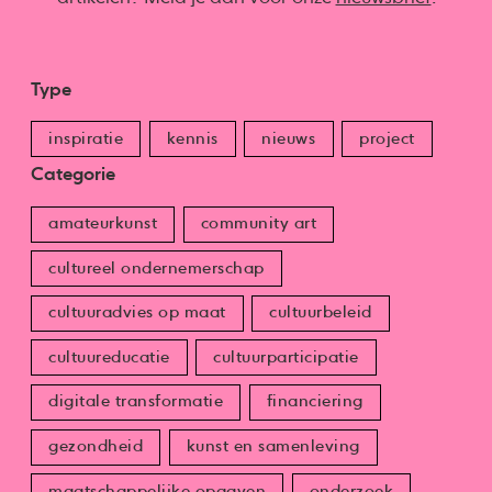
Type
inspiratie
kennis
nieuws
project
Categorie
amateurkunst
community art
cultureel ondernemerschap
cultuuradvies op maat
cultuurbeleid
cultuureducatie
cultuurparticipatie
digitale transformatie
financiering
gezondheid
kunst en samenleving
maatschappelijke opgaven
onderzoek