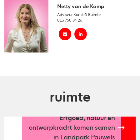
Netty van de Kamp
Adviseur Kunst & Ruimte
013 750 84 26
ruimte
Erfgoed, natuur en
ontwerpkracht komen samen
in Landpark Pauwels