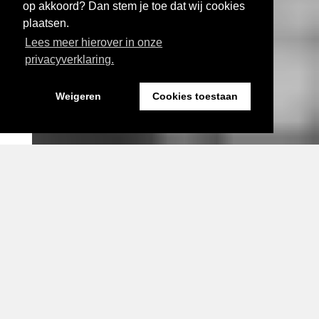
op akkoord? Dan stem je toe dat wij cookies
plaatsen.
Lees meer hierover in onze
privacyverklaring.
Weigeren
Cookies toestaan
Expositie bij Fort Sabina Fotograaf: Imara Angulo Vidal
Visual door HyperCulture
actueel
Drie nieuwe perspectieven
voor complexe
gebiedsopgaven