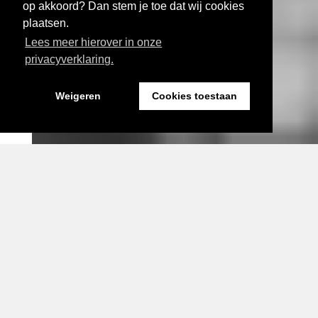
op akkoord? Dan stem je toe dat wij cookies
plaatsen.
Lees meer hierover in onze
privacyverklaring.
Weigeren
Cookies toestaan
Expositie bij Fort Sabina Fotograaf: Imara Angulo Vidal
Visual door HyperCulture
actueel
Drie nieuwe perspectieven
voor complexe
gebiedsopgaven