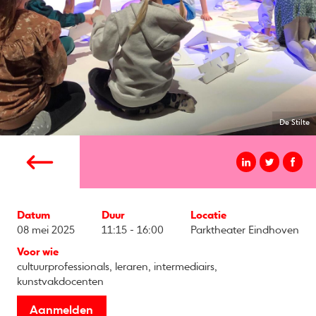
De Stilte
Datum
Duur
Locatie
08 mei 2025
11:15 - 16:00
Parktheater Eindhoven
Voor wie
cultuurprofessionals, leraren, intermediairs,
kunstvakdocenten
Aanmelden