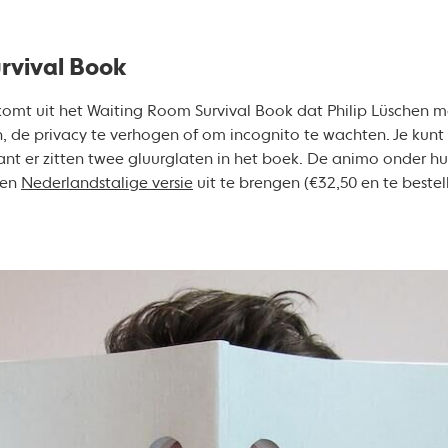
rvival Book
komt uit het Waiting Room Survival Book dat Philip Lüschen ma
n, de privacy te verhogen of om incognito te wachten. Je ku
t er zitten twee gluurglaten in het boek. De animo onder hu
een
Nederlandstalige versie
uit te brengen (€32,50 en te bestell