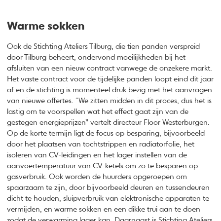
Warme sokken
Ook de Stichting Ateliers Tilburg, die tien panden verspreid
door Tilburg beheert, ondervond moeilijkheden bij het
afsluiten van een nieuw contract vanwege de onzekere markt.
Het vaste contract voor de tijdelijke panden loopt eind dit jaar
af en de stichting is momenteel druk bezig met het aanvragen
van nieuwe offertes. “We zitten midden in dit proces, dus het is
lastig om te voorspellen wat het effect gaat zijn van de
gestegen energieprijzen” vertelt directeur Floor Westerburgen.
Op de korte termijn ligt de focus op besparing, bijvoorbeeld
door het plaatsen van tochtstrippen en radiatorfolie, het
isoleren van CV-leidingen en het lager instellen van de
aanvoertemperatuur van CV-ketels om zo te besparen op
gasverbruik. Ook worden de huurders opgeroepen om
spaarzaam te zijn, door bijvoorbeeld deuren en tussendeuren
dicht te houden, sluipverbruik van elektronische apparaten te
vermijden, en warme sokken en een dikke trui aan te doen
zodat de verwarming lager kan. Daarnaast is Stichting Ateliers