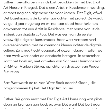
Esther: Toevallig ben ik sinds kort betrokken bij het Det Digit
Art House in Knegsel. Dat is een Artist in Residence in wording,
er moet nog een algemene site voor komen. Det Digit, ofwel
Det Bazelmans, is de kunstenaar achter het project. Ze wordt
volgend jaar negentig en wil na haar dood haar hele huis
omvormen tot een Artist in Residence, met name vanuit de
insteek van digitale cultuur. Det was een van de eerste
vrouwelijke digitale kunstenaars, haar werk vertoont veel
overeenkomsten met de commons ideeën achter de digitale
cultuur. Ze is nooit echt opgepikt of gezien, daarom willen we
haar werk weer onder de aandacht brengen. In september
komt het boek uit, met artikelen van Sanneke Huismans van
LI-MA en Marleen Stikker, oprichter en directeur van Waag
Futurelab.
Bas: Wat wordt de rol van Witte Rook daarin? Gaan jullie
programmeren bij het Det Digit Art House?
Esther: We gaan eerst met Det Digit Art House nog wat pilots
doen en brengen een boek uit over Det want Det leeft nog,