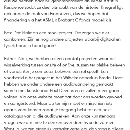
dus we hebben haar nu gebombardeerd als eerste Artist in
Residence zodat ze deel uitmaakt van de historie. Knegsel ligt
ook onder de rook van Eindhoven, dus we hopen dat
financiering via het ASML x
Brabant C fonds
mogelijk is.
Bas: Dat klinkt als een mooi project. Die zagen we niet
aankomen. Zijn er nog andere projecten waarbij digitaal en
fysiek hand in hand gaan?
Esther: Nou, we hebben al een aantal projecten waar de
wisselwerking tussen
onsite
of
online
, tussen ter plekke beleven
of vanachter je computer beleven, een rol speelt. Een
voorbeeld is het project in het Wilhelminapark in Breda. Daar
hebben we onder andere een audiowandeling gemaakt
samen met kunstenaar Paul Devens en er zullen meer gaan
volgen. Via onze website moet dat door ons worden gevoed
en aangestuurd. Maar op termijn moet er misschien iets
aparts voor komen zodat je toegang hebt tot een hele
catalogus van al die audiowerken. Aan onze kunstenaars
vragen we om mee te denken over deze hybride vormen.
Want ja, we zijn eigenlijk verhalenvertellers, de vraag is alleen: