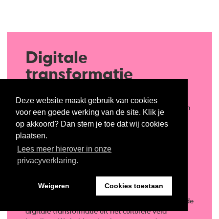
Digitale
transformatie
We leven steeds digitaler. We ontmoeten elkaar
Deze website maakt gebruik van cookies
online. Bekijken de wereld door onze telefoon. En
voor een goede werking van de site. Klik je
alles is binnen handbereik. Bijna alle sectoren
op akkoord? Dan stem je toe dat wij cookies
ontwikkelen door van fysiek naar digitaal. Of
plaatsen.
zoeken een hybride vorm. Dat noemen we
Lees meer hierover in onze
digitale transformatie.
privacyverklaring.
Voor Kunstloc Brabant is het van belang bij deze
nieuwe ontwikkelingen de vinger aan de pols te
Weigeren
Cookies toestaan
houden. En ogen en oren open te zetten voor de
vragen en andere signalen die ons in relatie tot de
digitale transformatie uit het culturele veld