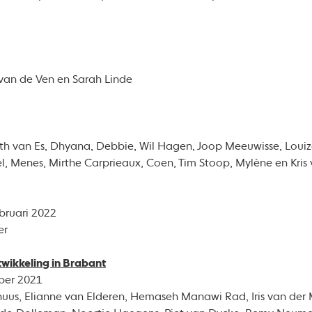
2
 van de Ven en Sarah Linde
eth van Es, Dhyana, Debbie, Wil Hagen, Joop Meeuwisse, Louiz
l, Menes, Mirthe Carprieaux, Coen, Tim Stoop, Mylène en Kris
bruari 2022
er
twikkeling in Brabant
ber 2021
rthuus, Elianne van Elderen, Hemaseh Manawi Rad, Iris van der M