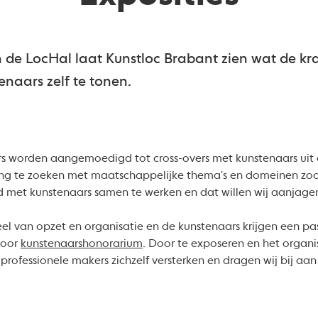
in de LocHal laat Kunstloc Brabant zien wat de k
enaars zelf te tonen.
worden aangemoedigd tot cross-overs met kunstenaars uit a
ng te zoeken met maatschappelijke thema's en domeinen zoal
 met kunstenaars samen te werken en dat willen wij aanjagen
neel van opzet en organisatie en de kunstenaars krijgen een 
voor
kunstenaarshonorarium
. Door te exposeren en het organi
ofessionele makers zichzelf versterken en dragen wij bij aan