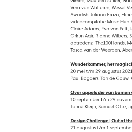
Gielen, Maureen Jonker, Na
Vera van Wolferen, Wessel Ve
Awadish, Juliana Erazo, Eline
videocompilatie Music Hub B
Claire Adams, Eva van Pelt, 
Orkun Agir, Rianne Wilbers,
optredens: The100Hands, Mau
Tosca van der Weerden, Abee
Wunderkammer, het magisch
20 mei t/m 29 augustus 202
Paul Bogaers, Ton de Gouw, 
Over appels die van bomen 
10 september t/m 29 novem
Tahné Kleijn, Samuel Otte, Ji
Design Challenge | Out of th
21 augustus t/m 1 septembe