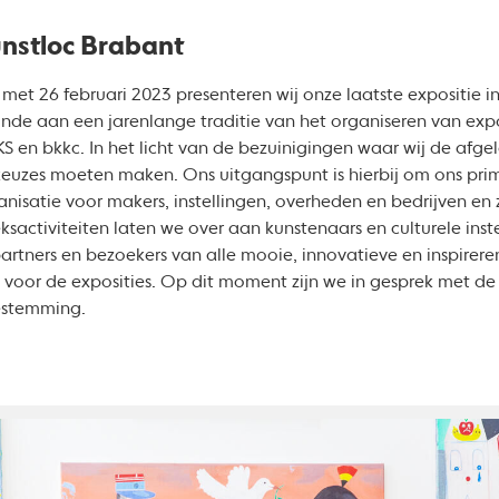
unstloc Brabant
et 26 februari 2023 presenteren wij onze laatste expositie i
nde aan een jarenlange traditie van het organiseren van expo
 en bkkc. In het licht van de bezuinigingen waar wij de afge
euzes moeten maken. Ons uitgangspunt is hierbij om ons prima
anisatie voor makers, instellingen, overheden en bedrijven en z
ksactiviteiten laten we over aan kunstenaars en culturele instell
rtners en bezoekers van alle mooie, innovatieve en inspirer
et voor de exposities. Op dit moment zijn we in gesprek met d
estemming.