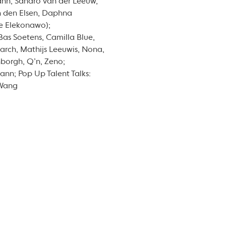
nn, Sandro van der Leeuw,
an den Elsen, Daphna
ire Elekonawo);
as Soetens, Camilla Blue,
March, Mathijs Leeuwis, Nona,
nborgh, Q’n, Zeno;
nn; Pop Up Talent Talks:
g Wang