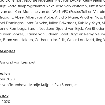
ndo Dolleman, Noortje Haegens, Piet van Dycke, Remy Neuma
rrijt; korte-filmprogramma Next: Vera van Wolferen, Justus v
 van der Kan, Marleine van der Werf, VFX (Festus Toll en Victo
rabant: Abee, Albert van Abbe, Arvid & Marie, Another Now, B
Joel Domingos, Jornt Duyckx, Julian Edwardes, Kubilay Kaya, 
 Sanne Rambags, Sarah Neutkens, Sjoerd van Eijck, Yuri Rhode
reen Jonker, Elianne van Elderen, Jornt Duyx en Remy Neuma
, Bram van Helden, Catherina losifidis, Onias Landveld, Jin
e object
1
Wijnand van Lieshout
vallen
ber 2020
p van Tatenhove, Marijn Kuijper, Eva Steentjes
e Box
r 2020