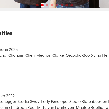
ities
ruari 2023
hang, Chongjin Chen, Meghan Clarke, Qiaochu Guo & Jing He
ber 2022
tenegger, Studio Sway, Lady Penelope, Studio Klarenbeek en D
 Helmrich, Urban Reef, Mirte van Laarhoven, Matilde Boelhouw