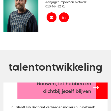
Aanjager Impact en Netwerk
013 464 82 71
talentontwikkeling
Bouwen, lef hebben en
dichtbij jezelf blijven
In TalentHub Brabant verbreden makers hun netwerk.