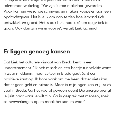
Schrijverskantine zijn volgens Liek veranderd in een soort
talentenontwikkeling. “We zijn literair makelaar geworden.
Vaak kunnen we jonge schrijvers en makers koppelen aan een
opdrachtgever. Het is leuk om dan te zien hoe iemand zich
ontwikkelt en groeit. Het is ook helemaal oké om op je bek te
gaan. Ook dan zijn we er voor je”, vertelt Liek lachend.
Er liggen genoeg kansen
Dat Liek het culturele klimaat van Breda kent, is een
understatement. “Ik heb misschien een beetje tunnelvisie want
ik zit er middenin, maar cultuur in Breda gaat écht een
positieve kant op. Ik hoor vaak om me heen dat er niets kan,
dat er geen geld en ruimte is. Maar in mijn ogen kan er juist zó
veel in Breda. Ga het vooral gewoon doen! Die energie brengt
je juist naar waar je wilt zijn. Ga in gesprek met mensen, zoek
samenwerkingen op en maak het samen waar.”