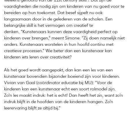
Weleens gehoord van de ‘21st century skills’? Dat zijn dé
vaardigheden die nodig zijn om kinderen van nu goed voor te
bereiden op hun toekomst. Dat besef sijpelt nu ook
langzaamaan door in de gelederen van de scholen. Een
belangrijke skill is het vermogen om creatief te
denken. “Kunstenaars kunnen deze vaardigheid perfect op
kinderen over brengen,” meent Simone. “Zij doen namelijk niet
anders. Kunstenaars worstelen in hun hoofd continu met
creatieve processen.” Wie beter dan een kunstenaar kan
kinderen iets leren over creativiteit?
Als het goed wordt aangepakt, dan kan een les van een
kunstenaar bovendien bijzonder boeiend zijn voor kinderen.
Vivian van Gaal (coördinator educatie bij MU): “Voor de
kinderen kan een kunstenaar echt een soort rolmodel zijn.
Zo’n les maakt indruk: het is echt! Dan heeft het zin, want zo’n
indruk blijft in de hoofden van de kinderen hangen. Zo’n
leerervaring blijft ze altijd bij.”