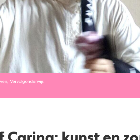
aven
Vervolgonderwijs
f Caring: kunst en 