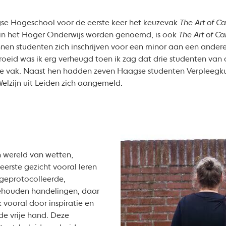
gse Hogeschool voor de eerste keer het keuzevak
The Art of Ca
 in het Hoger Onderwijs worden genoemd, is ook
The Art of Ca
nnen studenten zich inschrijven voor een minor aan een ander
roeid was ik erg verheugd toen ik zag dat drie studenten van 
we vak. Naast hen hadden zeven Haagse studenten Verpleegk
elzijn uit Leiden zich aangemeld.
 wereld van wetten,
 eerste gezicht vooral leren
geprotocolleerde,
ehouden handelingen, daar
 vooral door inspiratie en
de vrije hand. Deze