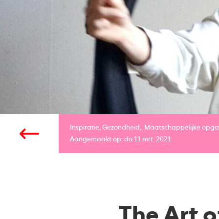
Inspiratie;
Gezondheid
Maatschappelijke opg
Aangemaakt op: do 11 mrt. 2021
The Art o