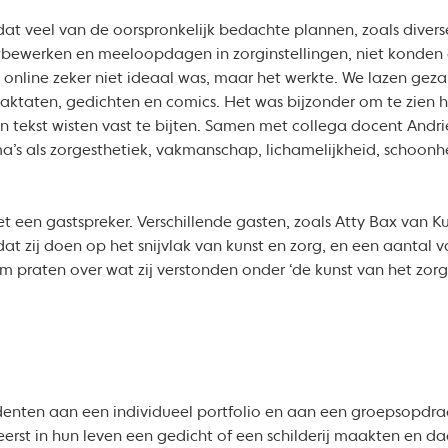
at veel van de oorspronkelijk bedachte plannen, zoals diver
utbewerken en meeloopdagen in zorginstellingen, niet konde
online zeker niet ideaal was, maar het werkte. We lazen geza
e traktaten, gedichten en comics. Het was bijzonder om te zien
een tekst wisten vast te bijten. Samen met collega docent Andr
’s als zorgesthetiek, vakmanschap, lichamelijkheid, schoonh
een gastspreker. Verschillende gasten, zoals Atty Bax van Ku
dat zij doen op het snijvlak van kunst en zorg, en een aantal 
 praten over wat zij verstonden onder ‘de kunst van het zorg
enten aan een individueel portfolio en aan een groepsopdra
erst in hun leven een gedicht of een schilderij maakten en d