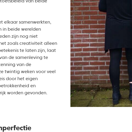
t toetsbeleid van beide
t elkaar samenwerkten,
n in beide werelden
eden zijn nog niet
et zoals creativiteit alleen
tekenis te laten zijn, laat
van de samenleving te
kenning van de
ze twintig weken voor veel
is door het eigen
betrokkenheid en
rijk worden gevonden.
mperfectie