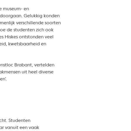
se museum- en
n doorgaan. Gelukkig konden
menlijk verschillende soorten
 hoe de studenten zich ook
ies Hiskes ontstonden veel
eid, kwetsbaarheid en
nstloc Brabant, vertelden
vakmensen uit heel diverse
en’.
cht. Studenten
aar vanuit een vaak