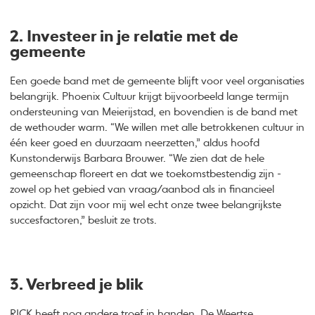
2. Investeer in je relatie met de
gemeente
Een goede band met de gemeente blijft voor veel organisaties
belangrijk. Phoenix Cultuur krijgt bijvoorbeeld lange termijn
ondersteuning van Meierijstad, en bovendien is de band met
de wethouder warm. “We willen met alle betrokkenen cultuur in
één keer goed en duurzaam neerzetten,” aldus hoofd
Kunstonderwijs Barbara Brouwer. “We zien dat de hele
gemeenschap floreert en dat we toekomstbestendig zijn -
zowel op het gebied van vraag/aanbod als in financieel
opzicht. Dat zijn voor mij wel echt onze twee belangrijkste
succesfactoren,” besluit ze trots.
3. Verbreed je blik
RICK heeft nog andere troef in handen. De Weertse