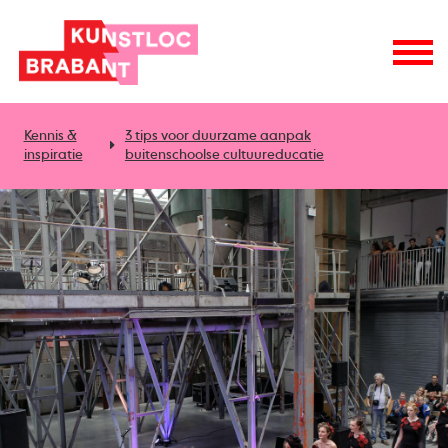
Kennis &
3 tips voor duurzame aanpak
inspiratie
buitenschoolse cultuureducatie