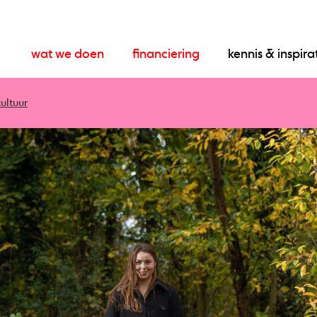
wat we doen
financiering
kennis & inspira
ultuur