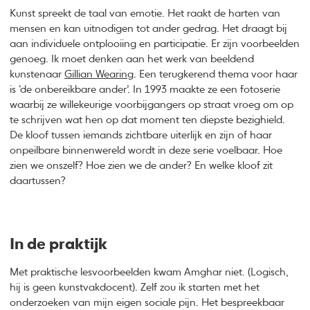
Kunst spreekt de taal van emotie. Het raakt de harten van
mensen en kan uitnodigen tot ander gedrag. Het draagt bij
aan individuele ontplooiing en participatie. Er zijn voorbeelden
genoeg. Ik moet denken aan het werk van beeldend
kunstenaar
Gillian Wearing
. Een terugkerend thema voor haar
is ‘de onbereikbare ander’. In 1993 maakte ze een fotoserie
waarbij ze willekeurige voorbijgangers op straat vroeg om op
te schrijven wat hen op dat moment ten diepste bezighield.
De kloof tussen iemands zichtbare uiterlijk en zijn of haar
onpeilbare binnenwereld wordt in deze serie voelbaar. Hoe
zien we onszelf? Hoe zien we de ander? En welke kloof zit
daartussen?
In de praktijk
Met praktische lesvoorbeelden kwam Amghar niet. (Logisch,
hij is geen kunstvakdocent). Zelf zou ik starten met het
onderzoeken van mijn eigen sociale pijn. Het bespreekbaar