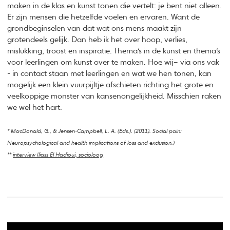
maken in de klas en kunst tonen die vertelt: je bent niet alleen.
Er zijn mensen die hetzelfde voelen en ervaren. Want de
grondbeginselen van dat wat ons mens maakt zijn
grotendeels gelijk. Dan heb ik het over hoop, verlies,
mislukking, troost en inspiratie. Thema’s in de kunst en thema’s
voor leerlingen om kunst over te maken. Hoe wij– via ons vak
- in contact staan met leerlingen en wat we hen tonen, kan
mogelijk een klein vuurpijltje afschieten richting het grote en
veelkoppige monster van kansenongelijkheid. Misschien raken
we wel het hart.
* MacDonald, G., & Jensen-Campbell, L. A. (Eds.). (2011). Social pain:
Neuropsychological and health implications of loss and exclusion.)
**
interview Iliass El Hadioui, socioloog