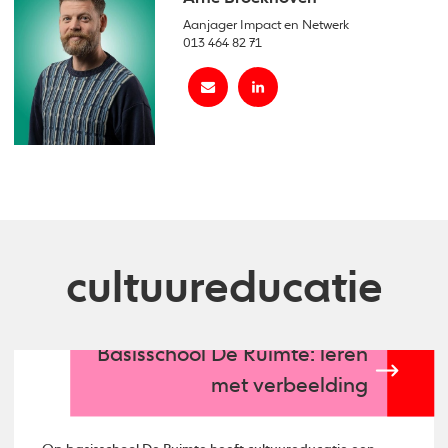
Aanjager Impact en Netwerk
013 464 82 71
cultuureducatie
Basisschool De Ruimte: leren
met verbeelding