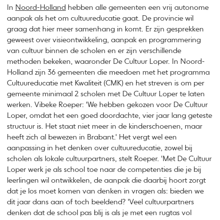
In
Noord-Holland
hebben alle gemeenten een vrij autonome
aanpak als het om cultuureducatie gaat. De provincie wil
graag dat hier meer samenhang in komt. Er zijn gesprekken
geweest over visieontwikkeling, aanpak en programmering
van cultuur binnen de scholen en er zijn verschillende
methoden bekeken, waaronder De Cultuur Loper. In Noord-
Holland zijn 36 gemeenten die meedoen met het programma
Cultuureducatie met Kwaliteit (CMK) en het streven is om per
gemeente minimaal 2 scholen met De Cultuur Loper te laten
werken. Vibeke Roeper: 'We hebben gekozen voor De Cultuur
Loper, omdat het een goed doordachte, vier jaar lang geteste
structuur is. Het staat niet meer in de kinderschoenen, maar
heeft zich al bewezen in Brabant.' Het vergt wel een
aanpassing in het denken over cultuureducatie, zowel bij
scholen als lokale cultuurpartners, stelt Roeper. 'Met De Cultuur
Loper werk je als school toe naar de competenties die je bij
leerlingen wil ontwikkelen, de aanpak die daarbij hoort zorgt
dat je los moet komen van denken in vragen als: bieden we
dit jaar dans aan of toch beeldend? 'Veel cultuurpartners
denken dat de school pas blij is als je met een rugtas vol