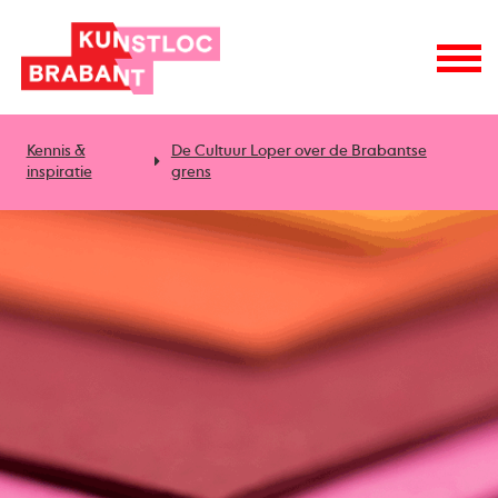
Kennis &
De Cultuur Loper over de Brabantse
inspiratie
grens