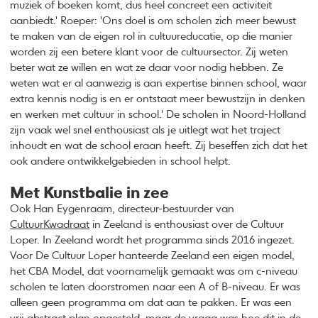
muziek of boeken komt, dus heel concreet een activiteit
aanbiedt.' Roeper: 'Ons doel is om scholen zich meer bewust
te maken van de eigen rol in cultuureducatie, op die manier
worden zij een betere klant voor de cultuursector. Zij weten
beter wat ze willen en wat ze daar voor nodig hebben. Ze
weten wat er al aanwezig is aan expertise binnen school, waar
extra kennis nodig is en er ontstaat meer bewustzijn in denken
en werken met cultuur in school.' De scholen in Noord-Holland
zijn vaak wel snel enthousiast als je uitlegt wat het traject
inhoudt en wat de school eraan heeft. Zij beseffen zich dat het
ook andere ontwikkelgebieden in school helpt.
Met Kunstbalie in zee
Ook Han Eygenraam, directeur-bestuurder van
CultuurKwadraat
in Zeeland is enthousiast over de Cultuur
Loper. In Zeeland wordt het programma sinds 2016 ingezet.
Voor De Cultuur Loper hanteerde Zeeland een eigen model,
het CBA Model, dat voornamelijk gemaakt was om c-niveau
scholen te laten doorstromen naar een A of B-niveau. Er was
alleen geen programma om dat aan te pakken. Er was een