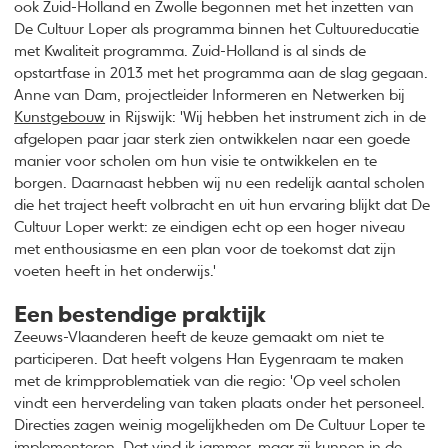
ook Zuid-Holland en Zwolle begonnen met het inzetten van
De Cultuur Loper als programma binnen het Cultuureducatie
met Kwaliteit programma. Zuid-Holland is al sinds de
opstartfase in 2013 met het programma aan de slag gegaan.
Anne van Dam, projectleider Informeren en Netwerken bij
Kunstgebouw
in Rijswijk: 'Wij hebben het instrument zich in de
afgelopen paar jaar sterk zien ontwikkelen naar een goede
manier voor scholen om hun visie te ontwikkelen en te
borgen. Daarnaast hebben wij nu een redelijk aantal scholen
die het traject heeft volbracht en uit hun ervaring blijkt dat De
Cultuur Loper werkt: ze eindigen echt op een hoger niveau
met enthousiasme en een plan voor de toekomst dat zijn
voeten heeft in het onderwijs.'
Een bestendige praktijk
Zeeuws-Vlaanderen heeft de keuze gemaakt om niet te
participeren. Dat heeft volgens Han Eygenraam te maken
met de krimpproblematiek van die regio: 'Op veel scholen
vindt een herverdeling van taken plaats onder het personeel.
Directies zagen weinig mogelijkheden om De Cultuur Loper te
implementeren. Dat vind ik jammer, maar zij kunnen in de