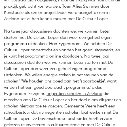
vrij abstract plan opgesteld, maar de vraag was hoe dit in de
praktijk gebracht kon worden. Toen Allies Swinnen door
Kunstbalie als senior projectleider werd aangetrokken in
Zeeland liet zij hen kennis maken met De Cultuur Loper.
Na twee jaar discussiëren dachten we: we kunnen beter
starten met De Cultuur Loper dan weer een geheel eigen
programma uitdenken. Han Eygenraam: 'We hebben De
Cultuur Loper onderzocht en vonden het goed uitgewerkt, en
je kunt het programma online doorlopen. Na twee jaar
discussiëren dachten we: we kunnen beter starten met De
Cultuur Loper dan weer een geheel eigen programma
uitdenken. We willen energie steken in het steunen van de
scholen.' 'We houden ons goed aan het 'spoorboekje', want
vinden het een goed doordacht programma,' aldus
Eygenraam. Er zijn nu
negentien scholen in Zeeland
die
meedoen aan De Cultuur Loper en het doel is om elk jaar tien
scholen hieraan toe te voegen. Gemeente Veere heeft een
schoolbestuur dat nu negentien scholen laat werken met De
Cultuur Loper. De bovenschoolse bestuurder heeft ervoor
gekozen te investeren in cultuureducatie en met De Cultuur