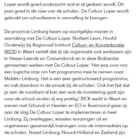
Loper wordt goed onderzocht wat er al gedaan wordt. Dit
past goed in de visie van de scholen. De Cultuur Loper wordt
gebruikt om schoolteams in versnelling te brengen.
De provincie Limburg kwam op soortgelijke manier in
aanraking met De Cultuur Loper. Norbert Leurs, Hoofd
Onderwijs bij Regionaal Instituut
Cultuur- en Kunsteducatie
(RICK)
in Weert vertelt dat zij als organisatie ook werkzaam zijn
in Heeze-Leende en Cranendonck en in deze Brabantse
gemeenten werken met De Cultuur Loper. 'Het was voor ons
een logische stap om het programma mee te nemen naar
Midden-Limburg. Het is een zeer gestructureerd programma,
en valt daardoor in de smaak bij de scholen. Ook het feit dat
je aan de voorkant al kan zien wat de investering gaat zijn
voor de school vinden zij erg prettig.' RICK werkt in Weert en
samen met Schunck in Heerlen en ECI in Roermond gaan zij
aan de slag De Cultuur Loper te implementeren in heel
Limburg. Zij overleggen, wisselen ervaringen uit en
organiseren gezamenlijk trainingen voor de intermediairs op
de scholen. Naast Limburg, Noord-Holland en Zeeland zijn