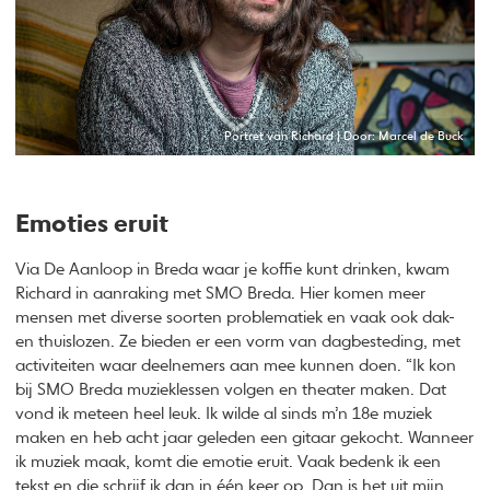
Portret van Richard | Door: Marcel de Buck
Emoties eruit
Via De Aanloop in Breda waar je koffie kunt drinken, kwam
Richard in aanraking met SMO Breda. Hier komen meer
mensen met diverse soorten problematiek en vaak ook dak-
en thuislozen. Ze bieden er een vorm van dagbesteding, met
activiteiten waar deelnemers aan mee kunnen doen. “Ik kon
bij SMO Breda muzieklessen volgen en theater maken. Dat
vond ik meteen heel leuk. Ik wilde al sinds m’n 18e muziek
maken en heb acht jaar geleden een gitaar gekocht. Wanneer
ik muziek maak, komt die emotie eruit. Vaak bedenk ik een
tekst en die schrijf ik dan in één keer op. Dan is het uit mijn