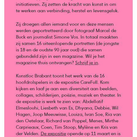
initiatieven. Zij zetten de kracht van kunst in om
te werken aan verbinding, herstel en levensgeluk.
Zij droegen allen iemand voor en deze mensen
werden geportretteerd door fotograaf Marcel de
Buck en journalist Simone Vos. In totaal maakten
zij samen 16 uiteenlopende portretten (de jongste
is 18 en de oudste 90 jaar oud) die samen
gebundeld zijn in een magazine. Wil je het
magazine thuis ontvangen?
Schrijf je in
.
Kunstloc Brabant toont het werk van de 16
hoofdrolspelers in de expositie CareFull. Kom
kijken en laaf je aan een diversiteit aan beelden,
collages, schilderijen, poëzie, muziek en theater. In
de expositie is werk te zien van: Abdellatif
Elmeslouhi, Liesbeth van Es, Dhyana, Debbie, Wil
Hagen, Joop Meeuwisse, Louiza, Ivan Soe, Ria van
den Oetelaar, Richard van Poppel, Menes, Mirthe
Carprieaux, Coen, Tim Stoop, Mylène en Kris van
der Velden.
De expositie
opende op 11 maart en is