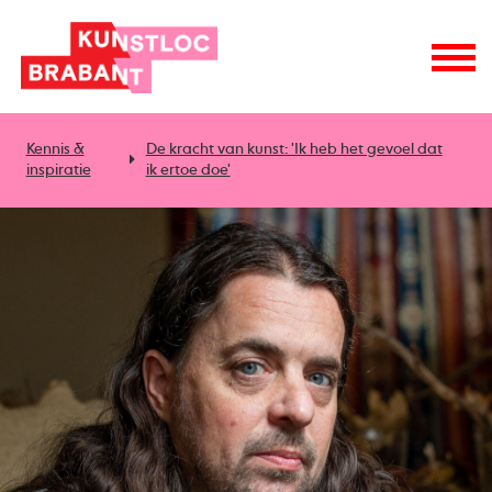
Kennis &
De kracht van kunst: 'Ik heb het gevoel dat
inspiratie
ik ertoe doe'