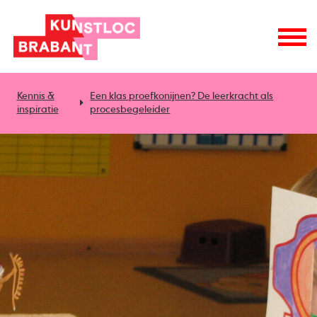
Kennis &
Een klas proefkonijnen? De leerkracht als
inspiratie
procesbegeleider