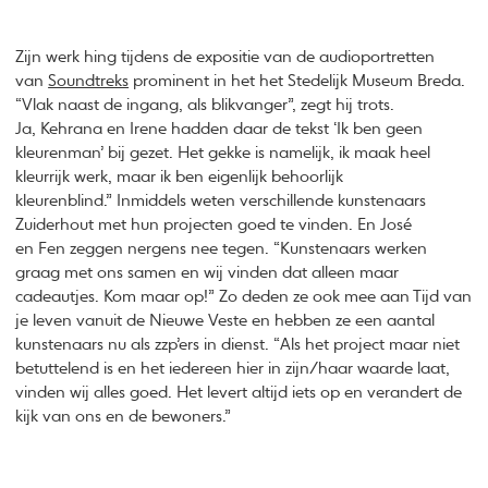
Zijn werk hing tijdens de expositie van de audioportretten
van
Soundtreks
prominent in het het Stedelijk Museum Breda.
“Vlak naast de ingang, als blikvanger”, zegt hij trots.
Ja, Kehrana en Irene hadden daar de tekst ‘Ik ben geen
kleurenman’ bij gezet. Het gekke is namelijk, ik maak heel
kleurrijk werk, maar ik ben eigenlijk behoorlijk
kleurenblind.” Inmiddels weten verschillende kunstenaars
Zuiderhout met hun projecten goed te vinden. En José
en Fen zeggen nergens nee tegen. “Kunstenaars werken
graag met ons samen en wij vinden dat alleen maar
cadeautjes. Kom maar op!” Zo deden ze ook mee aan Tijd van
je leven vanuit de Nieuwe Veste en hebben ze een aantal
kunstenaars nu als zzp’ers in dienst. “Als het project maar niet
betuttelend is en het iedereen hier in zijn/haar waarde laat,
vinden wij alles goed. Het levert altijd iets op en verandert de
kijk van ons en de bewoners.”