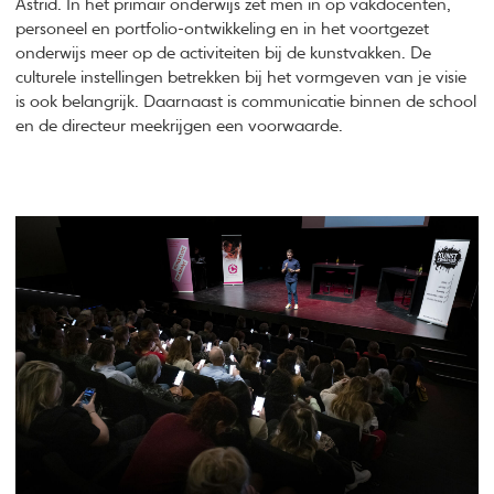
Astrid. In het primair onderwijs zet men in op vakdocenten,
personeel en portfolio-ontwikkeling en in het voortgezet
onderwijs meer op de activiteiten bij de kunstvakken. De
culturele instellingen betrekken bij het vormgeven van je visie
is ook belangrijk. Daarnaast is communicatie binnen de school
en de directeur meekrijgen een voorwaarde.