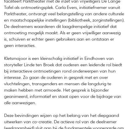
faciliteert Parktheater met de inzet van vrijwilligers De Lange
Tafel als ontmoetingsplek. Carla Evers, initiatiefnemer vanuit
Parktheater, ontvangt veel belangstelling van andere culturele
en maatschappelijke instellingen (bibliotheek, zorginstellingen).
De deelnemers waarderen dit laagdrempelige initiatief dat
ontmoeting mogelijk maakt. Als er geen vrijwilliger aanwezig
is, schuiven er echter geen gebruikers aan en ontstaan er
geen interacties.
Kletsmajoor is een kleinschalig initiatief in Eindhoven van
storyteller Linde ten Broek dat ouderen een leidende rol biedt
bij interactieve ontmoetingen rond onderwerpen van hun
interesse. Zo gaan de ouderen in gesprek met en over
vluchtelingen, transgenders en mensen die langdurig te
maken hebben met armoede. Het gesprek is bijzonder
geanimeerd, informatief en staat open voor de bijdrage van
alle aanwezigen.
Deze bevindingen wijzen op het belang van het diepgaand
uitwerken van
co-creatie
. De actieve rol van de deelnemer
(werkzaamheid) sluit aan bij de fundamentele voorwaarde om