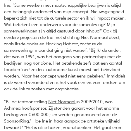
Ine: “Samenwerken met maatschappelijke bedrijven is altijd
een belangrijk onderdeel van mijn concept. Nieuwsgierigheid
beperkt zich niet tot de culturele sector en ik wil impact maken.
Wat betekent een onderwerp voor de samenleving? Mijn
samenwerkingen zijn altijd gestuurd door inhoud.” Ook bij
eerdere projecten die Ine met stichting Niet Normaal deed,
zoals Ik+de ander en Hacking Habitat, zocht ze de
samenwerking, maar dat ging niet vanzelf. “Bij Ik+de ander,
dat was in 1994, was het aangaan van partnerships met de
bedrijven nog
not done
. Het betekende zelfs dat een aantal
fondsen ‘nee’ zeiden: autonome kunst moest niet beïnvloed
worden. Naar het concept werd niet eens gekeken.” Inmiddels
is de wereld veranderd en is het vaak een eis van fondsen om
ook de link te zoeken met organisaties.
“Bij de tentoonstelling
Niet Normaal,
in 2009/2010, was
Achmea hoofsponsor. Zij stonden garant voor het enorme
bedrag van € 600.000,- en werden genomineerd voor de
SponsorRing.” Hoe Ine in haar aanpak de artistieke vrijheid
bewaakt? “Het is als schaken, vooruitdenken. Het gaat erom