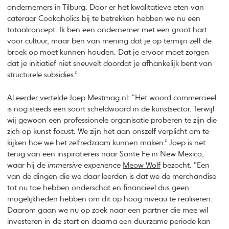
ondernemers in Tilburg. Door er het kwalitatieve eten van
cateraar Cookaholics bij te betrekken hebben we nu een
totaalconcept. Ik ben een ondernemer met een groot hart
voor cultuur, maar ben van mening dat je op termijn zelf de
broek op moet kunnen houden. Dat je ervoor moet zorgen
dat je initiatief niet sneuvelt doordat je afhankelijk bent van
structurele subsidies.”
Al eerder vertelde Joep
Mestmag.nl: “Het woord commercieel
is nog steeds een soort scheldwoord in de kunstsector. Terwijl
wij gewoon een professionele organisatie proberen te zijn die
zich op kunst focust. We zijn het aan onszelf verplicht om te
kijken hoe we het zelfredzaam kunnen maken.” Joep is net
terug van een inspiratiereis naar Sante Fe in New Mexico,
waar hij de
immersive experience
Meow Wolf
bezocht. “Een
van de dingen die we daar leerden is dat we de merchandise
tot nu toe hebben onderschat en financieel dus geen
mogelijkheden hebben om dit op hoog niveau te realiseren.
Daarom gaan we nu op zoek naar een partner die mee wil
investeren in de start en daarna een duurzame periode kan