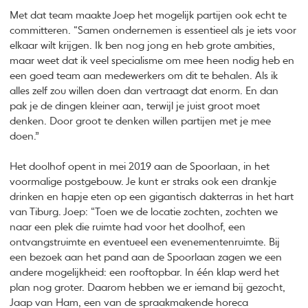
Met dat team maakte Joep het mogelijk partijen ook echt te
committeren. “Samen ondernemen is essentieel als je iets voor
elkaar wilt krijgen. Ik ben nog jong en heb grote ambities,
maar weet dat ik veel specialisme om mee heen nodig heb en
een goed team aan medewerkers om dit te behalen. Als ik
alles zelf zou willen doen dan vertraagt dat enorm. En dan
pak je de dingen kleiner aan, terwijl je juist groot moet
denken. Door groot te denken willen partijen met je mee
doen.”
Het doolhof opent in mei 2019 aan de Spoorlaan, in het
voormalige postgebouw. Je kunt er straks ook een drankje
drinken en hapje eten op een gigantisch dakterras in het hart
van Tiburg. Joep: “Toen we de locatie zochten, zochten we
naar een plek die ruimte had voor het doolhof, een
ontvangstruimte en eventueel een evenementenruimte. Bij
een bezoek aan het pand aan de Spoorlaan zagen we een
andere mogelijkheid: een rooftopbar. In één klap werd het
plan nog groter. Daarom hebben we er iemand bij gezocht,
Jaap van Ham, een van de spraakmakende horeca