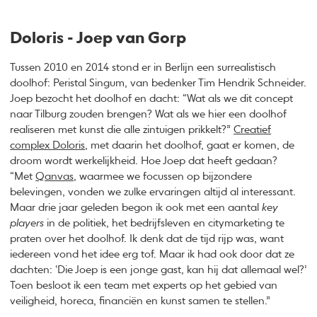
Doloris - Joep van Gorp
Tussen 2010 en 2014 stond er in Berlijn een surrealistisch
doolhof: Peristal Singum, van bedenker Tim Hendrik Schneider.
Joep bezocht het doolhof en dacht: “Wat als we dit concept
naar Tilburg zouden brengen? Wat als we hier een doolhof
realiseren met kunst die alle zintuigen prikkelt?”
Creatief
complex Doloris
, met daarin het doolhof, gaat er komen, de
droom wordt werkelijkheid. Hoe Joep dat heeft gedaan?
“Met
Qanvas
, waarmee we focussen op bijzondere
belevingen, vonden we zulke ervaringen altijd al interessant.
Maar drie jaar geleden begon ik ook met een aantal
key
players
in de politiek, het bedrijfsleven en citymarketing te
praten over het doolhof. Ik denk dat de tijd rijp was, want
iedereen vond het idee erg tof. Maar ik had ook door dat ze
dachten: ‘Die Joep is een jonge gast, kan hij dat allemaal wel?’
Toen besloot ik een team met experts op het gebied van
veiligheid, horeca, financiën en kunst samen te stellen.”