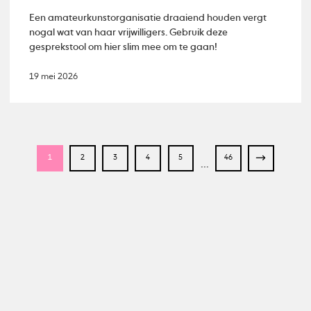
Een amateurkunstorganisatie draaiend houden vergt
nogal wat van haar vrijwilligers. Gebruik deze
gesprekstool om hier slim mee om te gaan!
19 mei 2026
1
2
3
4
5
46
...