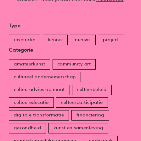
Type
inspiratie
kennis
nieuws
project
Categorie
amateurkunst
community art
cultureel ondernemerschap
cultuuradvies op maat
cultuurbeleid
cultuureducatie
cultuurparticipatie
digitale transformatie
financiering
gezondheid
kunst en samenleving
maatschappelijke opgaven
onderzoek