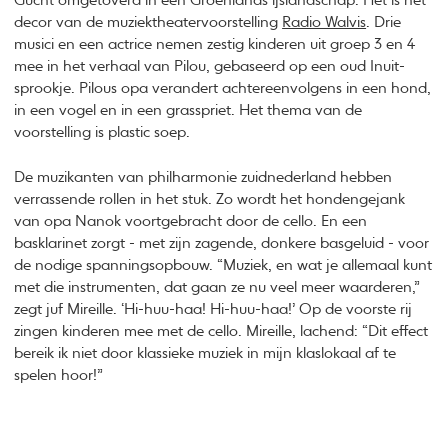
Gucht omgetoverd in een Groenlands ijslandschap. Het is het
decor van de muziektheatervoorstelling
Radio Walvis
. Drie
musici en een actrice nemen zestig kinderen uit groep 3 en 4
mee in het verhaal van Pilou, gebaseerd op een oud Inuit-
sprookje. Pilous opa verandert achtereenvolgens in een hond,
in een vogel en in een grasspriet. Het thema van de
voorstelling is plastic soep.
De muzikanten van philharmonie zuidnederland hebben
verrassende rollen in het stuk. Zo wordt het hondengejank
van opa Nanok voortgebracht door de cello. En een
basklarinet zorgt - met zijn zagende, donkere basgeluid - voor
de nodige spanningsopbouw. “Muziek, en wat je allemaal kunt
met die instrumenten, dat gaan ze nu veel meer waarderen,”
zegt juf Mireille. ‘Hi-huu-haa! Hi-huu-haa!’ Op de voorste rij
zingen kinderen mee met de cello. Mireille, lachend: “Dit effect
bereik ik niet door klassieke muziek in mijn klaslokaal af te
spelen hoor!”