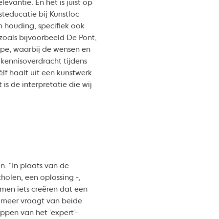
evantie. En het is juist op
steducatie bij Kunstloc
 houding, specifiek ook
oals bijvoorbeeld De Pont,
ipe, waarbij de wensen en
kennisoverdracht tijdens
lf haalt uit een kunstwerk.
 is de interpretatie die wij
. “In plaats van de
holen, een oplossing -,
men iets creëren dat een
d meer vraagt van beide
ppen van het ‘expert’-