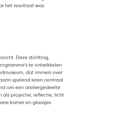
r het resultaat was
zocht. Deze stichting,
rogramma’s te ontwikkelen
goedmuseum, dat immers over
arin spelend leren centraal
erd om een ateliergedeelte
s projectie, reflectie, licht
kere kamer en glaasjes