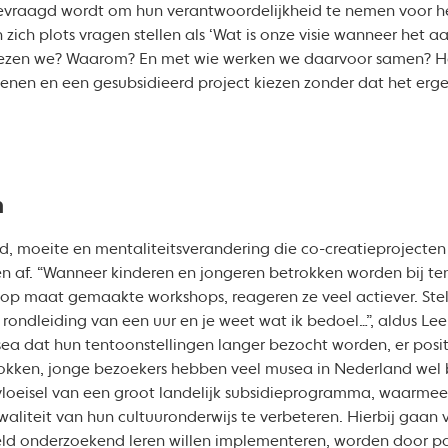
gevraagd wordt om hun verantwoordelijkheid te nemen voor he
ich plots vragen stellen als ‘Wat is onze visie wanneer het 
zen we? Waarom? En met wie werken we daarvoor samen? Het
en en een gesubsidieerd project kiezen zonder dat het ergens
n
jd, moeite en mentaliteitsverandering die co-creatieprojecte
n af. “Wanneer kinderen en jongeren betrokken worden bij ten
 op maat gemaakte workshops, reageren ze veel actiever. Ste
n rondleiding van een uur en je weet wat ik bedoel…”, aldus Le
sea dat hun tentoonstellingen langer bezocht worden, er posi
rokken, jonge bezoekers hebben veel musea in Nederland wel b
tvloeisel van een groot landelijk subsidieprogramma, waarmee
teit van hun cultuuronderwijs te verbeteren. Hierbij gaan vi
ld onderzoekend leren willen implementeren, worden door part