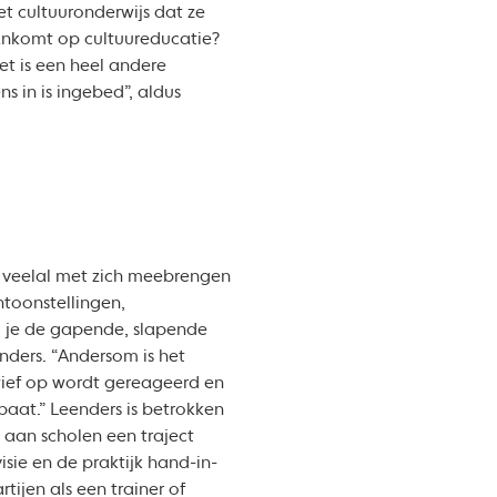
t cultuuronderwijs dat ze
aankomt op cultuureducatie?
 is een heel andere
 in is ingebed”, aldus
n veelal met zich meebrengen
toonstellingen,
l je de gapende, slapende
enders. “Andersom is het
tief op wordt gereageerd en
aat.” Leenders is betrokken
 aan scholen een traject
sie en de praktijk hand-in-
ijen als een trainer of