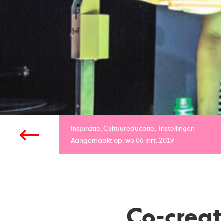
Inspiratie;
Cultuureducatie
Instellingen
Aangemaakt op: wo 06 mrt. 2019
Co-creat