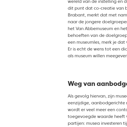
wereld van de instelling en 
dit punt dat co-creatie van 
Brabant, merkt dat met name
naar de jongere doelgroepen
het Van Abbemuseum en het 
behoeften van de doelgroep c
een museumles, merk je dat v
Er is echt de wens tot een dia
als museum willen meegeven 
Weg van aanbodger
Als gevolg hiervan, zijn mus
eenzijdige, aanbodgerichte m
wordt er veel meer een cont
toegevoegde waarde heeft vo
partijen: musea investeren t