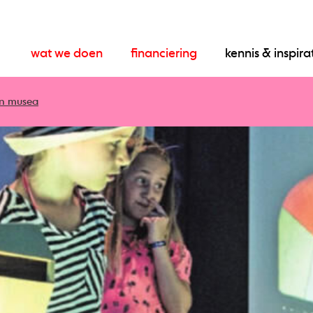
wat we doen
financiering
kennis & inspira
én musea