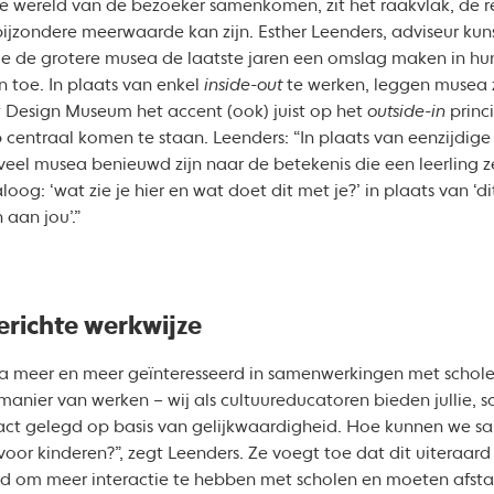
de wereld van de bezoeker samenkomen, zit het raakvlak, de rel
bijzondere meerwaarde kan zijn. Esther Leenders, adviseur kun
 de grotere musea de laatste jaren een omslag maken in hun
 toe. In plaats van enkel
inside-out
te werken, leggen musea z
Design Museum het accent (ook) juist op het
outside-in
princ
entraal komen te staan. Leenders: “In plaats van eenzijdige 
eel musea benieuwd zijn naar de betekenis die een leerling zé
loog: ‘wat zie je hier en wat doet dit met je?’ in plaats van ‘dit
aan jou’.”
ichte werkwijze
ea meer en meer geïnteresseerd in samenwerkingen met scholen
anier van werken – wij als cultuureducatoren bieden jullie, sc
act gelegd op basis van gelijkwaardigheid. Hoe kunnen we sa
or kinderen?”, zegt Leenders. Ze voegt toe dat dit uiteraar
ijd om meer interactie te hebben met scholen en moeten afsta