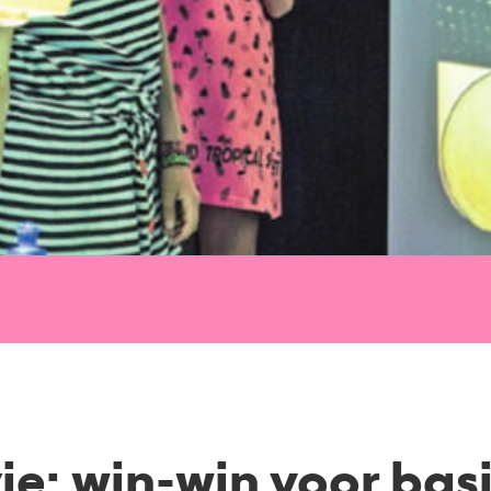
ie: win-win voor bas