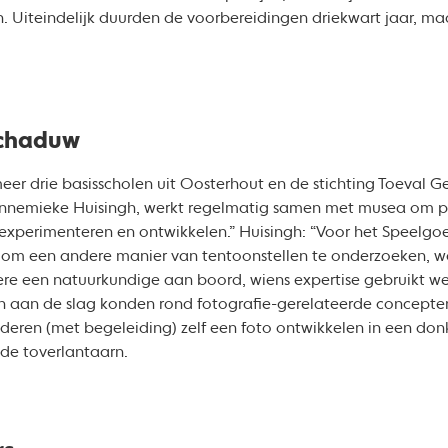
 Uiteindelijk duurden de voorbereidingen driekwart jaar, maa
 schaduw
er drie basisscholen uit Oosterhout en de stichting Toeval Ge
nnemieke Huisingh, werkt regelmatig samen met musea om p
 experimenteren en ontwikkelen.” Huisingh: “Voor het Speel
h om een andere manier van tentoonstellen te onderzoeken, wa
ere een natuurkundige aan boord, wiens expertise gebruikt w
 aan de slag konden rond fotografie-gerelateerde concepten al
eren (met begeleiding) zelf een foto ontwikkelen in een don
 de toverlantaarn.