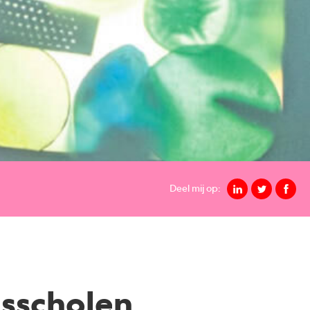
Deel mij op:
isscholen