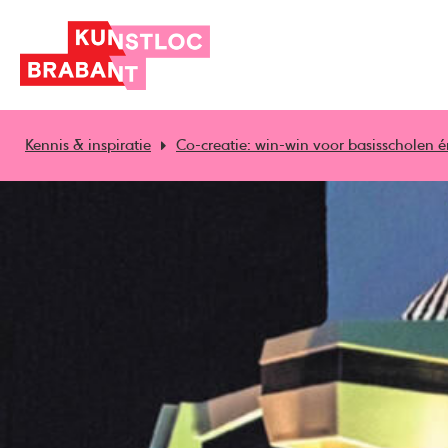
Kennis & inspiratie
Co-creatie: win-win voor basisscholen 