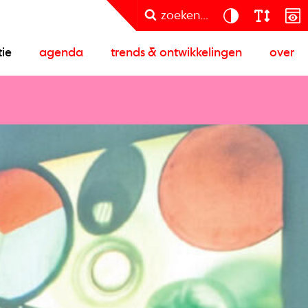
zoeken...
tie
agenda
trends & ontwikkelingen
over