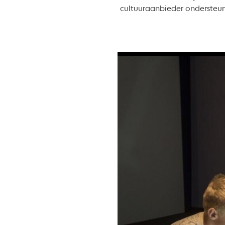
cultuuraanbieder ondersteun