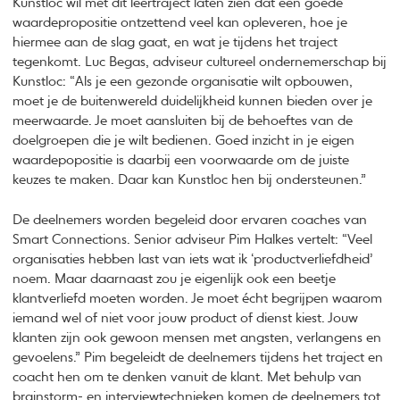
Kunstloc wil met dit leertraject laten zien dat een goede
waardepropositie ontzettend veel kan opleveren, hoe je
hiermee aan de slag gaat, en wat je tijdens het traject
tegenkomt. Luc Begas, adviseur cultureel ondernemerschap bij
Kunstloc: “Als je een gezonde organisatie wilt opbouwen,
moet je de buitenwereld duidelijkheid kunnen bieden over je
meerwaarde. Je moet aansluiten bij de behoeftes van de
doelgroepen die je wilt bedienen. Goed inzicht in je eigen
waardepopositie is daarbij een voorwaarde om de juiste
keuzes te maken. Daar kan Kunstloc hen bij ondersteunen.”
De deelnemers worden begeleid door ervaren coaches van
Smart Connections. Senior adviseur Pim Halkes vertelt: “Veel
organisaties hebben last van iets wat ik ‘productverliefdheid’
noem. Maar daarnaast zou je eigenlijk ook een beetje
klantverliefd moeten worden. Je moet écht begrijpen waarom
iemand wel of niet voor jouw product of dienst kiest. Jouw
klanten zijn ook gewoon mensen met angsten, verlangens en
gevoelens.” Pim begeleidt de deelnemers tijdens het traject en
coacht hen om te denken vanuit de klant. Met behulp van
brainstorm- en interviewtechnieken komen de deelnemers tot