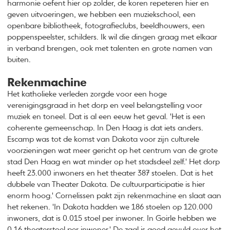
harmonie oefent hier op zolder, de koren repeteren hier en
geven uitvoeringen, we hebben een muziekschool, een
openbare bibliotheek, fotografieclubs, beeldhouwers, een
poppenspeelster, schilders. Ik wil die dingen graag met elkaar
in verband brengen, ook met talenten en grote namen van
buiten.
Rekenmachine
Het katholieke verleden zorgde voor een hoge
verenigingsgraad in het dorp en veel belangstelling voor
muziek en toneel. Dat is al een eeuw het geval. 'Het is een
coherente gemeenschap. In Den Haag is dat iets anders.
Escamp was tot de komst van Dakota voor zijn culturele
voorzieningen wat meer gericht op het centrum van de grote
stad Den Haag en wat minder op het stadsdeel zelf.' Het dorp
heeft 23.000 inwoners en het theater 387 stoelen. Dat is het
dubbele van Theater Dakota. De cultuurparticipatie is hier
enorm hoog.' Cornelissen pakt zijn rekenmachine en slaat aan
het rekenen. 'In Dakota hadden we 186 stoelen op 120.000
inwoners, dat is 0.015 stoel per inwoner. In Goirle hebben we
0.16 theaterstoel per inwoner.' De zaal is goed gevuld over het