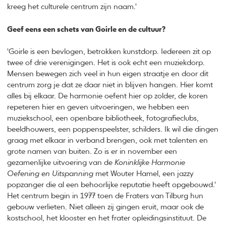
kreeg het culturele centrum zijn naam.'
Geef eens een schets van Goirle en de cultuur?
'Goirle is een bevlogen, betrokken kunstdorp. Iedereen zit op
twee of drie verenigingen. Het is ook echt een muziekdorp.
Mensen bewegen zich veel in hun eigen straatje en door dit
centrum zorg je dat ze daar niet in blijven hangen. Hier komt
alles bij elkaar. De harmonie oefent hier op zolder, de koren
repeteren hier en geven uitvoeringen, we hebben een
muziekschool, een openbare bibliotheek, fotografieclubs,
beeldhouwers, een poppenspeelster, schilders. Ik wil die dingen
graag met elkaar in verband brengen, ook met talenten en
grote namen van buiten. Zo is er in november een
gezamenlijke uitvoering van de
Koninklijke Harmonie
Oefening en Uitspanning
met Wouter Hamel, een jazzy
popzanger die al een behoorlijke reputatie heeft opgebouwd.'
Het centrum begin in 1977 toen de Fraters van Tilburg hun
gebouw verlieten. Niet alleen zij gingen eruit, maar ook de
kostschool, het klooster en het frater opleidingsinstituut. De