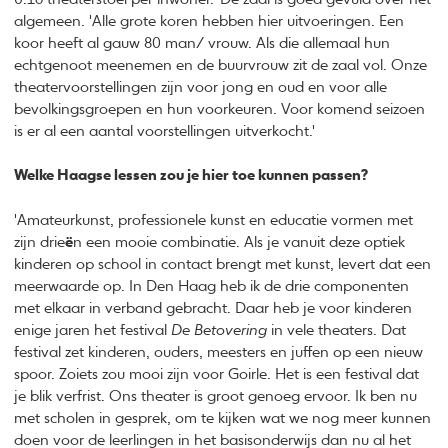
algemeen. 'Alle grote koren hebben hier uitvoeringen. Een
koor heeft al gauw 80 man/ vrouw. Als die allemaal hun
echtgenoot meenemen en de buurvrouw zit de zaal vol. Onze
theatervoorstellingen zijn voor jong en oud en voor alle
bevolkingsgroepen en hun voorkeuren. Voor komend seizoen
is er al een aantal voorstellingen uitverkocht.'
Welke Haagse lessen zou je hier toe kunnen passen?
'Amateurkunst, professionele kunst en educatie vormen met
zijn drie
ë
n een mooie combinatie. Als je vanuit deze optiek
kinderen op school in contact brengt met kunst, levert dat een
meerwaarde op. In Den Haag heb ik de drie componenten
met elkaar in verband gebracht. Daar heb je voor kinderen
enige jaren het festival
De Betovering
in vele theaters. Dat
festival zet kinderen, ouders, meesters en juffen op een nieuw
spoor. Zoiets zou mooi zijn voor Goirle. Het is een festival dat
je blik verfrist. Ons theater is groot genoeg ervoor. Ik ben nu
met scholen in gesprek, om te kijken wat we nog meer kunnen
doen voor de leerlingen in het basisonderwijs dan nu al het