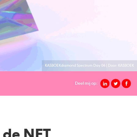
KASBOEKdiamond Spectrum Day 06 | Door: KASBOEK
Deel mij op:
t de NFT