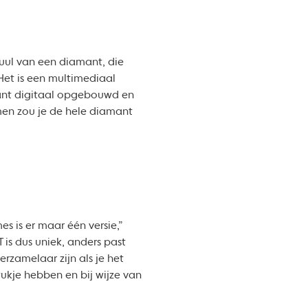
uul van een diamant, die
 Het is een multimediaal
ant digitaal opgebouwd en
men zou je de hele diamant
s is er maar één versie,”
is dus uniek, anders past
rzamelaar zijn als je het
ukje hebben en bij wijze van