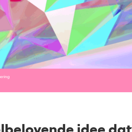
sering
lbelovende idee da