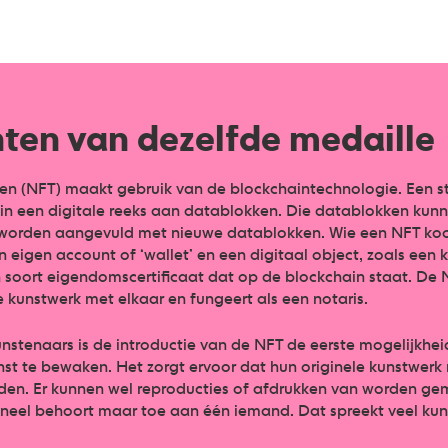
ten van dezelfde medaille
en (NFT) maakt gebruik van de blockchaintechnologie. Een s
in een digitale reeks aan datablokken. Die datablokken kun
 worden aangevuld met nieuwe datablokken. Wie een NFT koo
 eigen account of ‘wallet’ en een digitaal object, zoals een 
n soort eigendomscertificaat dat op de blockchain staat. De 
e kunstwerk met elkaar en fungeert als een notaris.
kunstenaars is de introductie van de NFT de eerste mogelijkh
nst te bewaken. Het zorgt ervoor dat hun originele kunstwerk
en. Er kunnen wel reproducties of afdrukken van worden ge
ineel behoort maar toe aan één iemand. Dat spreekt veel ku