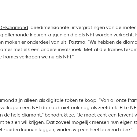
OEKdiamond
: driedimensionale uitvergrotingen van de molec
ng allerhande kleuren krijgen en die als NFT worden verkocht.
ken maken er onderdeel van uit. Postma: “We hebben de diam
frames met elk een andere invalshoek. Met al die frames teza
e frames verkopen we nu als NFT.”
nd zijn alleen als digitale token te koop. “Van al onze frame
verkopen een NFT dan ook niet ook nog als zeefdruk. Elke NFT 
an de hele diamant,” benadrukt ze. “Je moet echt een fervent ve
 te zien wil krijgen. Dat zoveel mogelijk mensen hun eigen st
l zouden kunnen leggen, vinden wij een heel boeiend idee.”