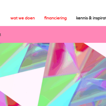
wat we doen
financiering
kennis & inspira
t