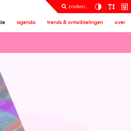
zoeken...
tie
agenda
trends & ontwikkelingen
over