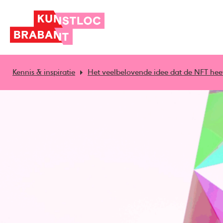
Kennis & inspiratie
Het veelbelovende idee dat de NFT hee