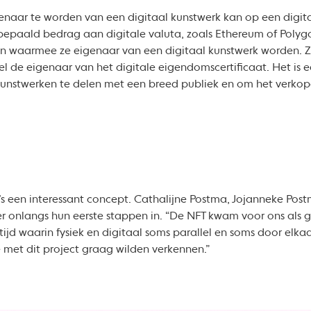
genaar te worden van een digitaal kunstwerk kan op een digit
bepaald bedrag aan digitale valuta, zoals Ethereum of Polyg
en waarmee ze eigenaar van een digitaal kunstwerk worden. Ze
wel de eigenaar van het digitale eigendomscertificaat. Het is
unstwerken te delen met een breed publiek en om het verkope
’s een interessant concept. Cathalijne Postma, Jojanneke Pos
r onlangs hun eerste stappen in. “De NFT kwam voor ons als g
tijd waarin fysiek en digitaal soms parallel en soms door elka
e met dit project graag wilden verkennen.”