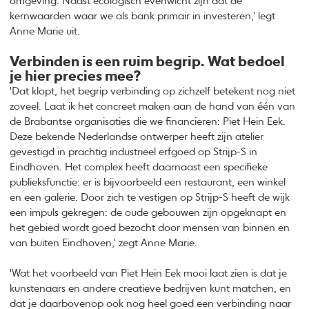
omgeving. Naast ecologisch evenwicht zijn dat de
kernwaarden waar we als bank primair in investeren,' legt
Anne Marie uit.
Verbinden is een ruim begrip. Wat bedoel
je hier precies mee?
'Dat klopt, het begrip verbinding op zichzelf betekent nog niet
zoveel. Laat ik het concreet maken aan de hand van één van
de Brabantse organisaties die we financieren: Piet Hein Eek.
Deze bekende Nederlandse ontwerper heeft zijn atelier
gevestigd in prachtig industrieel erfgoed op Strijp-S in
Eindhoven. Het complex heeft daarnaast een specifieke
publieksfunctie: er is bijvoorbeeld een restaurant, een winkel
en een galerie. Door zich te vestigen op Strijp-S heeft de wijk
een impuls gekregen: de oude gebouwen zijn opgeknapt en
het gebied wordt goed bezocht door mensen van binnen en
van buiten Eindhoven,' zegt Anne Marie.
'Wat het voorbeeld van Piet Hein Eek mooi laat zien is dat je
kunstenaars en andere creatieve bedrijven kunt matchen, en
dat je daarbovenop ook nog heel goed een verbinding naar