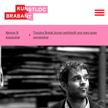
Kennis &
Triodos Bank: kunst verbindt ons met onze
inspiratie
omgeving