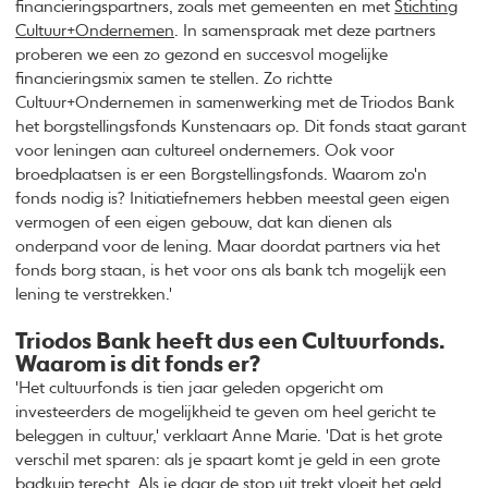
financieringspartners, zoals met gemeenten en met
Stichting
Cultuur+Ondernemen
. In samenspraak met deze partners
proberen we een zo gezond en succesvol mogelijke
financieringsmix samen te stellen. Zo richtte
Cultuur+Ondernemen in samenwerking met de Triodos Bank
het borgstellingsfonds Kunstenaars op. Dit fonds staat garant
voor leningen aan cultureel ondernemers. Ook voor
broedplaatsen is er een Borgstellingsfonds. Waarom zo'n
fonds nodig is? Initiatiefnemers hebben meestal geen eigen
vermogen of een eigen gebouw, dat kan dienen als
onderpand voor de lening. Maar doordat partners via het
fonds borg staan, is het voor ons als bank tch mogelijk een
lening te verstrekken.'
Triodos Bank heeft dus een Cultuurfonds.
Waarom is dit fonds er?
'Het cultuurfonds is tien jaar geleden opgericht om
investeerders de mogelijkheid te geven om heel gericht te
beleggen in cultuur,' verklaart Anne Marie. 'Dat is het grote
verschil met sparen: als je spaart komt je geld in een grote
badkuip terecht. Als je daar de stop uit trekt vloeit het geld