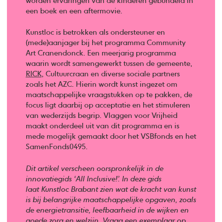
worden ervaringen van de kinderen gebundeld in
een boek en een aftermovie.
Kunstloc is betrokken als ondersteuner en
(mede)aanjager bij het programma Community
Art Cranendonck. Een meerjarig programma
waarin wordt samengewerkt tussen de gemeente,
RICK
, Cultuurcraan en diverse sociale partners
zoals het AZC. Hierin wordt kunst ingezet om
maatschappelijke vraagstukken op te pakken, de
focus ligt daarbij op acceptatie en het stimuleren
van wederzijds begrip. Vlaggen voor Vrijheid
maakt onderdeel uit van dit programma en is
mede mogelijk gemaakt door het VSBfonds en het
SamenFonds0495.
Dit artikel verscheen oorspronkelijk in de
innovatiegids ‘All Inclusive!’. In deze gids
laat Kunstloc Brabant zien wat de kracht van kunst
is bij belangrijke maatschappelijke opgaven, zoals
de energietransitie, leefbaarheid in de wijken en
goede zorg en welzijn.
Vraag een exemplaar op,