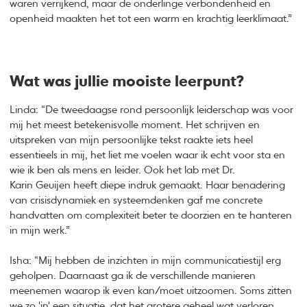
waren verrijkend, maar de onderlinge verbondenheid en
openheid maakten het tot een warm en krachtig leerklimaat.”
Wat was jullie mooiste leerpunt?
Linda: “De tweedaagse rond persoonlijk leiderschap was voor
mij het meest betekenisvolle moment. Het schrijven en
uitspreken van mijn persoonlijke tekst raakte iets heel
essentieels in mij, het liet me voelen waar ik echt voor sta en
wie ik ben als mens en leider. Ook het lab met Dr.
Karin Geuijen heeft diepe indruk gemaakt. Haar benadering
van crisisdynamiek en systeemdenken gaf me concrete
handvatten om complexiteit beter te doorzien en te hanteren
in mijn werk.”
Isha: “Mij hebben de inzichten in mijn communicatiestijl erg
geholpen. Daarnaast ga ik de verschillende manieren
meenemen waarop ik even kan/moet uitzoomen. Soms zitten
we zo 'in' een situatie, dat het grotere geheel wat verloren